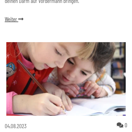
deinen Darm auf Vordermann bringen.
Weiter
Ko
0
04.08.2023