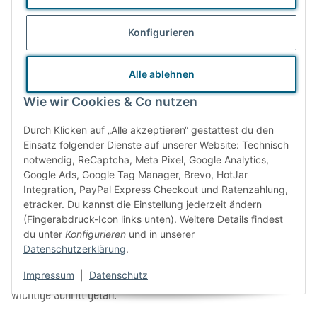
Konfigurieren
Alle ablehnen
Wie wir Cookies & Co nutzen
Durch Klicken auf „Alle akzeptieren“ gestattest du den
Einsatz folgender Dienste auf unserer Website: Technisch
notwendig, ReCaptcha, Meta Pixel, Google Analytics,
Google Ads, Google Tag Manager, Brevo, HotJar
Zero Waste bedeutet sowohl "Null Müll" als auch "Null
Integration, PayPal Express Checkout und Ratenzahlung,
etracker. Du kannst die Einstellung jederzeit ändern
Verschwendung". Im Kern dreht sich dabei alles um den
(Fingerabdruck-Icon links unten). Weitere Details findest
bewussten Umgang mit Ressourcen. Wenn wir uns bewusst
du unter
Konfigurieren
und in unserer
machen, dass es sich bei Einwegverpackungen und anderem
Datenschutzerklärung
.
Müll um wertvolle Ressourcen handelt, dann ist der erste
Impressum
|
Datenschutz
wichtige Schritt getan.