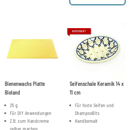
AUSVERKAUFT
Bienenwachs Platte
Seifenschale Keramik 14 x
Bioland
11 cm
25 g
Für feste Seifen und
Für DIY Anwendungen
ShampooBits
Z.B. zum Handcreme
Handbemalt
selber machen