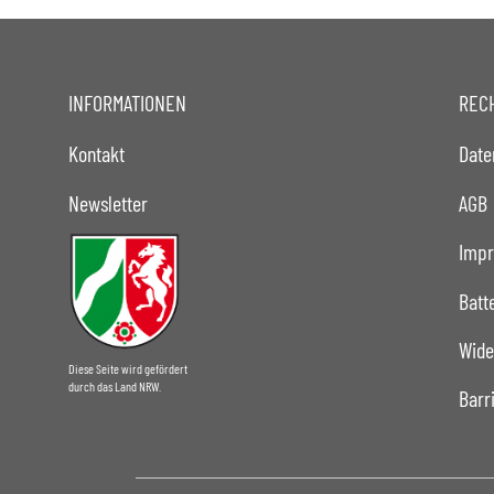
INFORMATIONEN
REC
Kontakt
Date
Newsletter
AGB
Imp
Batt
Wide
Diese Seite wird gefördert
durch das Land NRW.
Barr