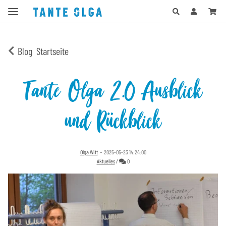
Blog
Startseite
Tante Olga 2.0 Ausblick
und Rückblick
Olga Witt
–
2025-05-23 14:24:00
Kommentare
Aktuelles
/
0