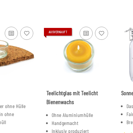
AUSVERKAUFT
Teelichtglas mit Teelicht
Sonne
Bienenwachs
ter ohne Hülle
Das
in ohne
Fai
Ohne Aluminiumhülle
üll
Bre
Handgemacht
Inklusiv produziert