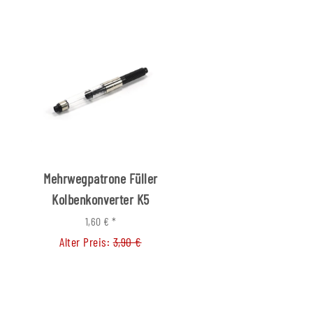
Mehrwegpatrone Füller
Fallminenstift Buch
Kolbenkonverter K5
1,60 €
*
7,70 € -
8,00 €
*
Alter Preis:
3,90 €
Alter Preis:
12,50