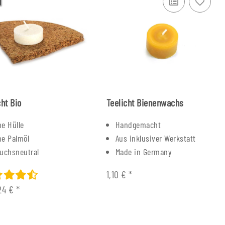
cht Bio
Teelicht Bienenwachs
e Hülle
Handgemacht
e Palmöl
Aus inklusiver Werkstatt
uchsneutral
Made in Germany
1,10 €
*
24 €
*