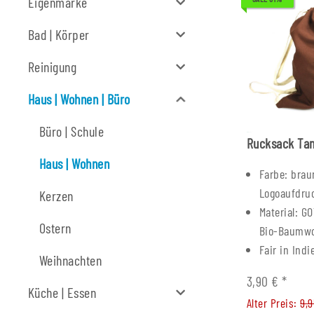
Eigenmarke
Bad | Körper
Reinigung
Haus | Wohnen | Büro
Büro | Schule
Rucksack Tan
Haus | Wohnen
Farbe: brau
Logoaufdru
Kerzen
Material: GO
Ostern
Bio-Baumwo
Fair in Indi
Weihnachten
3,90 €
*
Küche | Essen
Alter Preis:
9,