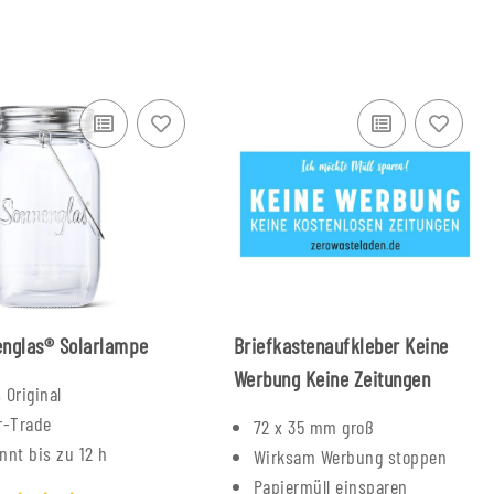
nglas® Solarlampe
Briefkastenaufkleber Keine
Werbung Keine Zeitungen
 Original
r-Trade
72 x 35 mm groß
nnt bis zu 12 h
Wirksam Werbung stoppen
Papiermüll einsparen