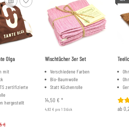
te Olga
Wischtücher 3er Set
Teeli
n mit
Verschiedene Farben
Ohn
ck
Bio-Baumwolle
Ohn
TS zertifizierte
Statt Küchenrolle
Ger
lle
14,50 €
*
en hergestellt
ab
0,
4,83 € pro 1 Stück
95 €