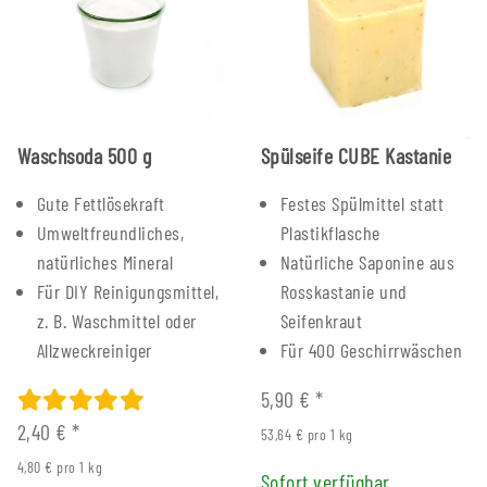
Waschsoda 500 g
Spülseife CUBE Kastanie
Gute Fettlösekraft
Festes Spülmittel statt
Umweltfreundliches,
Plastikflasche
natürliches Mineral
Natürliche Saponine aus
Für DIY Reinigungsmittel,
Rosskastanie und
z. B. Waschmittel oder
Seifenkraut
Allzweckreiniger
Für 400 Geschirrwäschen
5,90 €
*
2,40 €
*
53,64 € pro 1 kg
4,80 € pro 1 kg
Sofort verfügbar