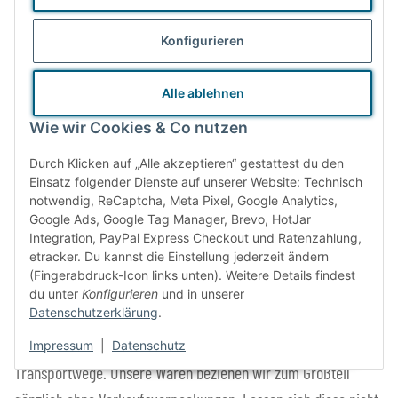
Konfigurieren
Wir achten bei der Auswahl unseres Sortiments und besonders
Alle ablehnen
bei unserer Eigenmarke auf alle Aspekte der Nachhaltigkeit.
Wie wir Cookies & Co nutzen
Die Rohstoffe unserer Stoffprodukte stammen aus kontrolliert
Durch Klicken auf „Alle akzeptieren“ gestattest du den
biologischem Anbau und für die Herstellung unserer
Einsatz folgender Dienste auf unserer Website: Technisch
Holzartikel kommt FSC-zertifiziertes Holz zum Einsatz. Unsere
notwendig, ReCaptcha, Meta Pixel, Google Analytics,
Google Ads, Google Tag Manager, Brevo, HotJar
Produkte sind schadstofffrei und langlebig. Wenn schon neu
Integration, PayPal Express Checkout und Ratenzahlung,
kaufen, dann wenigstens Waren mit langer Lebensdauer.
etracker. Du kannst die Einstellung jederzeit ändern
(Fingerabdruck-Icon links unten). Weitere Details findest
Faire und sichere Produktionsbedingungen und direkte
du unter
Konfigurieren
und in unserer
Datenschutzerklärung
.
Kooperation mit (Familien-) Unternehmen sind uns ebenso
wichtig wie möglichst kurze und energieeffiziente
Impressum
|
Datenschutz
Transportwege. Unsere Waren beziehen wir zum Großteil