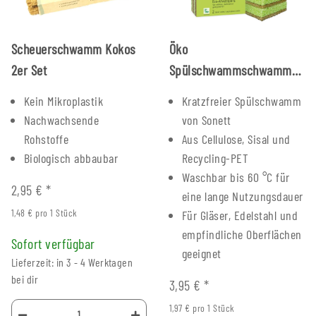
Scheuerschwamm Kokos
Öko
2er Set
Spülschwammschwamm
2er Set
Kein Mikroplastik
Kratzfreier Spülschwamm
Nachwachsende
von Sonett
Rohstoffe
Aus Cellulose, Sisal und
Biologisch abbaubar
Recycling-PET
Waschbar bis 60 °C für
2,95 €
*
eine lange Nutzungsdauer
1,48 € pro 1 Stück
Für Gläser, Edelstahl und
empfindliche Oberflächen
Sofort verfügbar
geeignet
Lieferzeit: in 3 - 4 Werktagen
bei dir
3,95 €
*
1,97 € pro 1 Stück