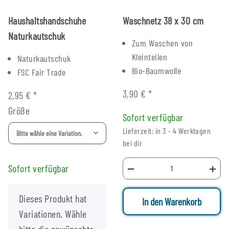
Haushaltshandschuhe
Waschnetz 38 x 30 cm
Naturkautschuk
Zum Waschen von
Kleinteilen
Naturkautschuk
Bio-Baumwolle
FSC Fair Trade
3,90 €
*
2,95 €
*
Größe
Sofort verfügbar
Lieferzeit: in 3 - 4 Werktagen
Bitte wähle eine Variation.
bei dir
Sofort verfügbar
x
Dieses Produkt hat
In den Warenkorb
Variationen. Wähle
bitte die gewünschte