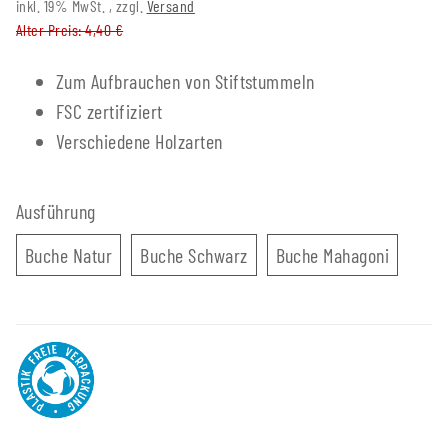
inkl. 19% MwSt. , zzgl.
Versand
Alter Preis: 4,40 €
Zum Aufbrauchen von Stiftstummeln
FSC zertifiziert
Verschiedene Holzarten
Ausführung
Buche Natur
Buche Schwarz
Buche M
Buche Natur
Buche Schwarz
Buche Mahagoni