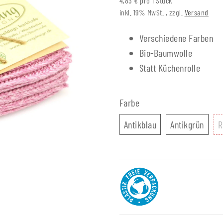
4,83 € pro 1 Stück
inkl. 19% MwSt. , zzgl.
Versand
Verschiedene Farben
Bio-Baumwolle
Statt Küchenrolle
Farbe
Antikblau
Antik
Antikblau
Antikgrün
R