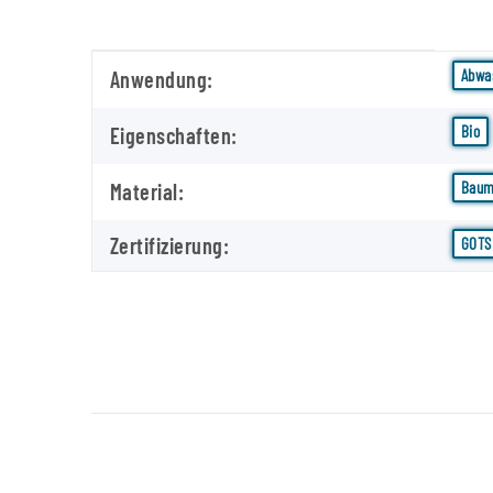
Produkteigenschaft
Wert
Abwa
Anwendung:
Bio
Eigenschaften:
Baum
Material:
Zertifizierung:
GOTS