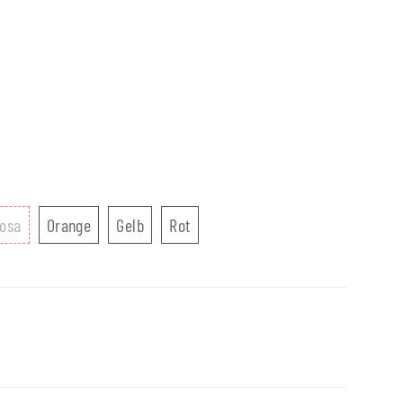
grün
Rosa
Orange
Gelb
Rot
osa
Orange
Gelb
Rot