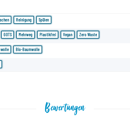
schen
Reinigung
Spülen
GOTS
Mehrweg
Plastikfrei
Vegan
Zero Waste
wolle
Bio-Baumwolle
Bewertungen