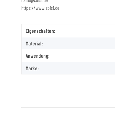
hallo@soisi.de
https://www.soisi.de
Produkteigenschaft
Wert
Eigenschaften:
Material:
Anwendung:
Marke: