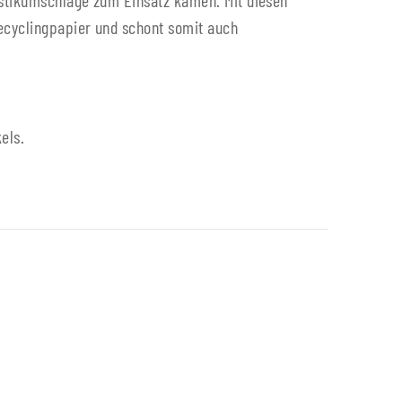
astikumschläge zum Einsatz kamen. Mit diesen
ecyclingpapier und schont somit auch
els.