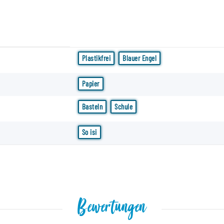
Plastikfrei
Blauer Engel
Papier
Basteln
Schule
So isi
Bewertungen