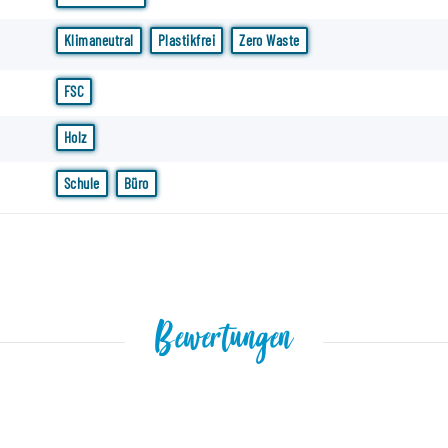
Klimaneutral
Plastikfrei
Zero Waste
FSC
Holz
Schule
Büro
Bewertungen