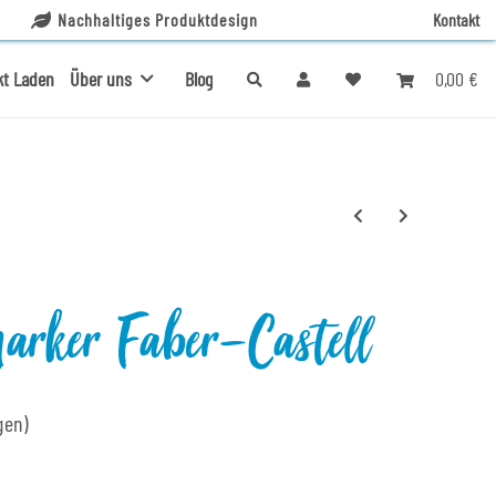
Nachhaltiges Produktdesign
Kontakt
0,00 €
kt Laden
Über uns
Blog
marker Faber-Castell
gen)