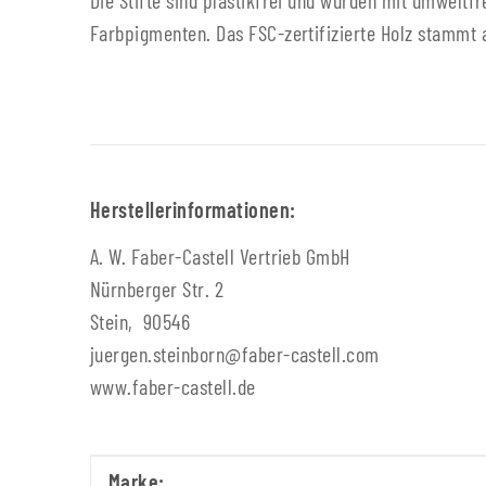
Die Stifte sind plastikfrei und wurden mit umweltf
Farbpigmenten. Das FSC-zertifizierte Holz stammt au
Herstellerinformationen:
A. W. Faber-Castell Vertrieb GmbH
Nürnberger Str. 2
Stein, 90546
juergen.steinborn@faber-castell.com
www.faber-castell.de
Produkteigenschaft
Wert
Marke: