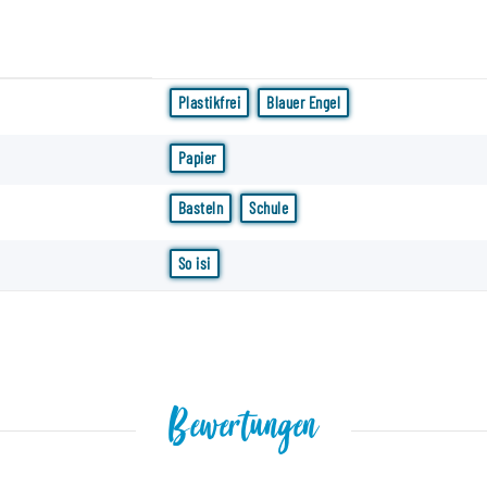
Plastikfrei
Blauer Engel
Papier
Basteln
Schule
So isi
Bewertungen