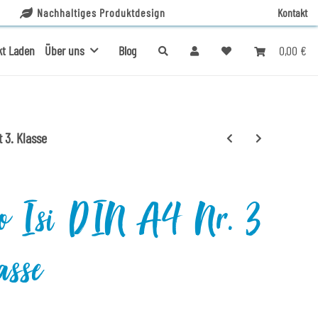
Nachhaltiges Produktdesign
Kontakt
0,00 €
kt Laden
Über uns
Blog
t 3. Klasse
So Isi DIN A4 Nr. 3
asse