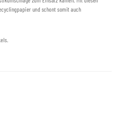
astikumschläge zum Einsatz kamen. Mit diesen
ecyclingpapier und schont somit auch
els.