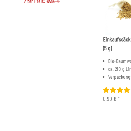
Alter Preis:
12,50 €
Alter Preis:
99,0
Einkaufssäck
(5 g)
Bio-Baumwo
ca. 210 g Li
Verpackung
0,90 €
*