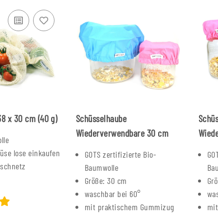
8 x 30 cm (40 g)
Schüsselhaube
Schü
Wiederverwendbare 30 cm
Wied
lle
üse lose einkaufen
GOTS zertifizierte Bio-
GOT
aschnetz
Baumwolle
Ba
Größe: 30 cm
Grö
waschbar bei 60°
was
mit praktischem Gummizug
mi