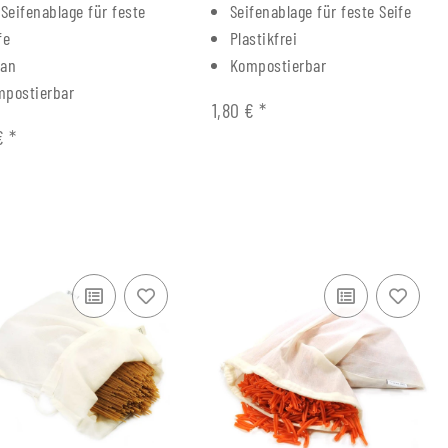
 Seifenablage für feste
Seifenablage für feste Seife
fe
Plastikfrei
gan
Kompostierbar
mpostierbar
1,80 €
*
 €
*