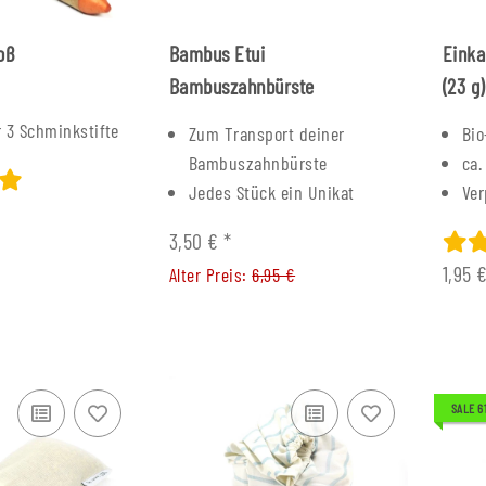
oß
Bambus Etui
Einka
Bambuszahnbürste
(23 g)
 3 Schminkstifte
Zum Transport deiner
Bi
Bambuszahnbürste
ca.
Jedes Stück ein Unikat
Ver
3,50 €
*
1,95 
Alter Preis:
6,95 €
romt mit
Fallminenstift Buche - DEL
Füller Mess
SALE 
f
Nuss
7,70 € -
8,00 €
*
6