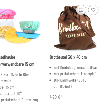
sselhaube
Brotbeutel 30 x 40 cm
erverwendbare 15 cm
mit Kordelzug verschließbar
mit praktischem Tragegriff
S zertifizierte Bio-
Bio-Baumwolle (GOTS
umwolle
zertifiziert)
ße: 15 cm
chbar bei 60°
4,90 €
*
t praktischem Gummizug