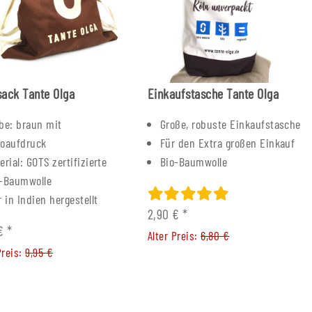
reis:
99,00 €
ack Tante Olga
Einkaufstasche Tante Olga
be: braun mit
Große, robuste Einkaufstasche
goaufdruck
Für den Extra großen Einkauf
erial: GOTS zertifizierte
Bio-Baumwolle
o-Baumwolle
r in Indien hergestellt
2,90 €
*
 €
*
Alter Preis:
6,80 €
Preis:
9,95 €