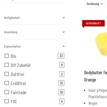
Sortierung
Verfügbarkeit
AUSVERKAUFT
Anwendung
Eigenschaften
Bio
Artikel gefunden
33
DIY Zubehör
Artikel gefunden
6
Bodybutter f
Duftfrei
Artikel gefunden
2
Orange
Erdölfrei
Artikel gefunden
15
Haut pflege
Fairtrade
Artikel gefunden
18
Plastikflas
FSC
Artikel gefunden
4
Vegan