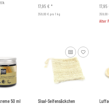
tik
17,95 €
*
17,95
359,00 € pro 1 kg
359,00 
Alter 
creme 50 ml
Sisal-Seifensäckchen
Luffa