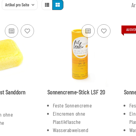
Ar
Artikel pro Seite
AUSVE
est Sanddorn
Sonnencreme-Stick LSF 20
Sonne
Feste Sonnencreme
Fe
Eincremen ohne
Ei
n ohne
Plastikflasche
Pla
che
Wasserabweisend
Wa