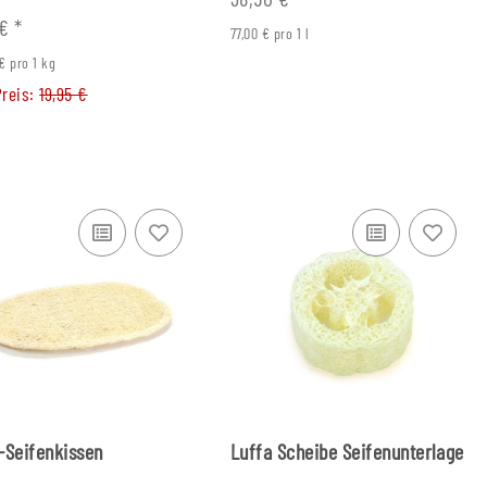
 €
*
77,00 € pro 1 l
€ pro 1 kg
Preis:
19,95 €
-Seifenkissen
Luffa Scheibe Seifenunterlage