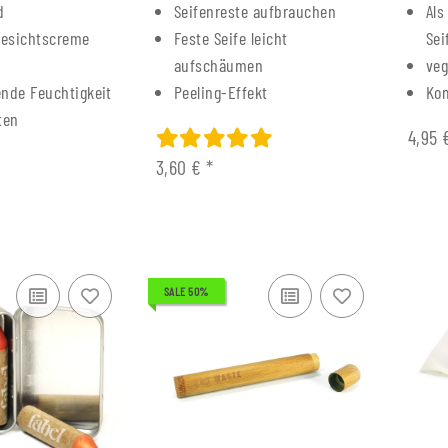
d
Seifenreste aufbrauchen
Als
Gesichtscreme
Feste Seife leicht
Sei
aufschäumen
ve
nde Feuchtigkeit
Peeling-Effekt
Ko
ten
4,95
3,60 €
*
SALE 50%