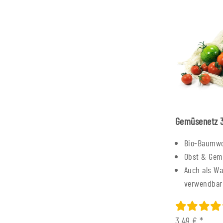
Gemüsenetz 3
Bio-Baumwo
Obst & Gem
Auch als W
verwendbar
3,49 €
*