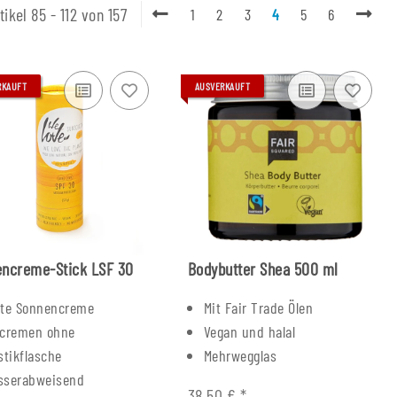
tikel 85 - 112 von 157
1
2
3
4
5
6
RKAUFT
AUSVERKAUFT
ncreme-Stick LSF 30
Bodybutter Shea 500 ml
ste Sonnencreme
Mit Fair Trade Ölen
ncremen ohne
Vegan und halal
stikflasche
Mehrwegglas
sserabweisend
38,50 €
*