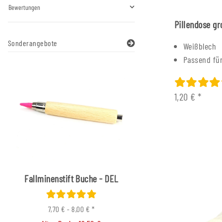
Bewertungen
Pillendose gr
Sonderangebote
Weißblech
Passend für
1,20 €
*
Fallminenstift Buche - DEL
Füller Messing verch
Nussbaumgrif
7,70 € -
8,00 €
*
66,00 €
*