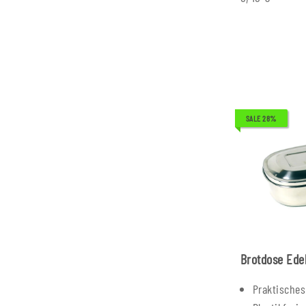
SALE 28%
Brotdose Edel
Praktische