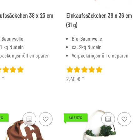
ufssäckchen 38 x 23 cm
Einkaufssäckchen 39 x 36 cm
(31 g)
o-Baumwolle
Bio-Baumwolle
 1 kg Nudeln
ca. 2kg Nudeln
packungsmüll einsparen
Verpackungsmüll einsparen
€
*
2,40 €
*
ing verchromt mit
61%
SALE 57%
baumgriff
6,00 €
*