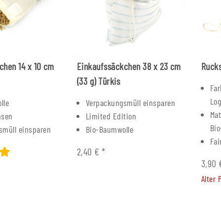
0 €
Alter Preis:
12,50 €
Alter P
chen 14 x 10 cm
Einkaufssäckchen 38 x 23 cm
Rucks
(33 g) Türkis
Far
Lo
lle
Verpackungsmüll einsparen
Mat
nsen
Limited Edition
Bi
smüll einsparen
Bio-Baumwolle
Fai
2,40 €
*
3,90
Alter 