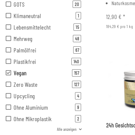
Naturkosme
GOTS
Artikel gefunden
20
Klimaneutral
Artikel gefunden
1
12,90 €
*
Lebensmittelecht
184,29 € pro 1 kg
Artikel gefunden
15
Mehrweg
Artikel gefunden
48
Palmölfrei
Artikel gefunden
67
Plastikfrei
Artikel gefunden
140
Vegan
Artikel gefunden
157
Zero Waste
Artikel gefunden
127
Upcycling
Artikel gefunden
4
Ohne Aluminium
Artikel gefunden
9
Ohne Mikroplastik
Artikel gefunden
2
24h Gesichts
Alle anzeigen