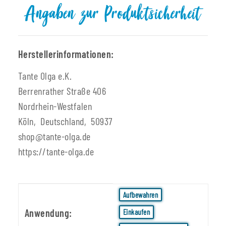
Angaben zur Produktsicherheit
Herstellerinformationen:
Tante Olga e.K.
Berrenrather Straße 406
Nordrhein-Westfalen
Köln, Deutschland, 50937
shop@tante-olga.de
https://tante-olga.de
Produkteigenschaft
Wert
Aufbewahren
Anwendung:
Einkaufen