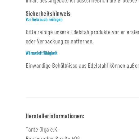
Inhalt des Angebots ist ausschließlich die Brotdose
Sicherheitshinweis
Vor Gebrauch reinigen
Bitte reinige unsere Edelstahlprodukte vor er ers
oder Verpackung zu entfernen.
Wärmeleitfähigkeit
Einwandige Behältnisse aus Edelstahl können außen
Herstellerinformationen:
Tante Olga e.K.
Berrenrather Straße 406