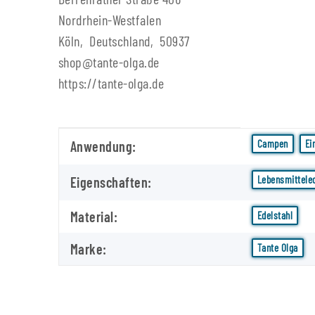
Nordrhein-Westfalen
Köln, Deutschland, 50937
shop@tante-olga.de
https://tante-olga.de
Produkteigenschaft
Wert
Campen
Ei
Anwendung:
Lebensmittele
Eigenschaften:
Material:
Edelstahl
Marke:
Tante Olga