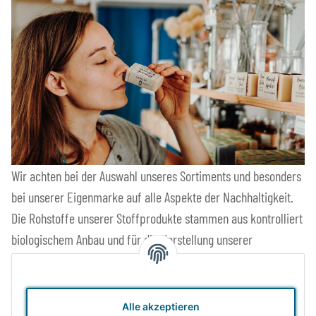
Wir achten bei der Auswahl unseres Sortiments und besonders
bei unserer Eigenmarke auf alle Aspekte der Nachhaltigkeit.
Die Rohstoffe unserer Stoffprodukte stammen aus kontrolliert
biologischem Anbau und für die Herstellung unserer
Holzartikel kommt FSC-zertifiziertes Holz zum Einsatz. Unsere
Produkte sind schadstofffrei und langlebig. Wenn schon neu
kaufen, dann wenigstens Waren mit langer Lebensdauer.
Alle akzeptieren