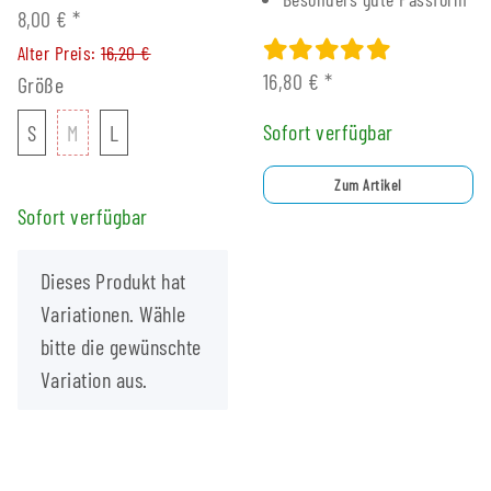
8,00 €
*
Alter Preis:
16,20 €
16,80 €
*
Größe
S
M
L
Sofort verfügbar
S
M
L
Zum Artikel
Sofort verfügbar
x
Dieses Produkt hat
Variationen. Wähle
bitte die gewünschte
Variation aus.