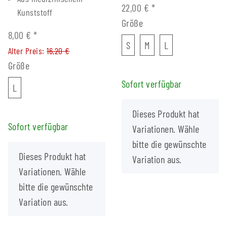
22,00 €
*
Kunststoff
Größe
8,00 €
*
S
M
L
S
M
L
Alter Preis:
16,20 €
Größe
Sofort verfügbar
L
L
x
Dieses Produkt hat
Sofort verfügbar
Variationen. Wähle
bitte die gewünschte
x
Dieses Produkt hat
Variation aus.
Variationen. Wähle
bitte die gewünschte
Variation aus.