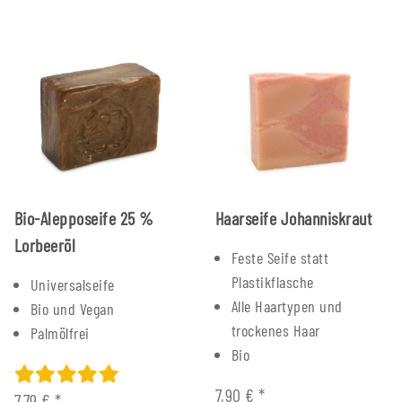
Bio-Alepposeife 25 %
Haarseife Johanniskraut
Lorbeeröl
Feste Seife statt
Plastikflasche
Universalseife
Alle Haartypen und
Bio und Vegan
trockenes Haar
Palmölfrei
Bio
7,90 €
*
7,79 €
*