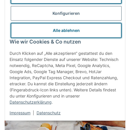
Faire und sichere Produktionsbedingungen und direkte
Konfigurieren
Kooperation mit (Familien-) Unternehmen sind uns ebenso
wichtig wie möglichst kurze und energieeffiziente
Alle ablehnen
Transportwege. Unsere Waren beziehen wir zum Großteil
Wie wir Cookies & Co nutzen
gänzlich ohne Verkaufsverpackungen. Lassen sich diese nicht
vermeiden, verzichten wir der Umwelt zuliebe auf schillernde
Durch Klicken auf „Alle akzeptieren“ gestattest du den
Farben und Hochglanz.
Einsatz folgender Dienste auf unserer Website: Technisch
notwendig, ReCaptcha, Meta Pixel, Google Analytics,
Google Ads, Google Tag Manager, Brevo, HotJar
Integration, PayPal Express Checkout und Ratenzahlung,
etracker. Du kannst die Einstellung jederzeit ändern
Das Zero Waste Prinzip
(Fingerabdruck-Icon links unten). Weitere Details findest
du unter
Konfigurieren
und in unserer
Datenschutzerklärung
.
Impressum
|
Datenschutz