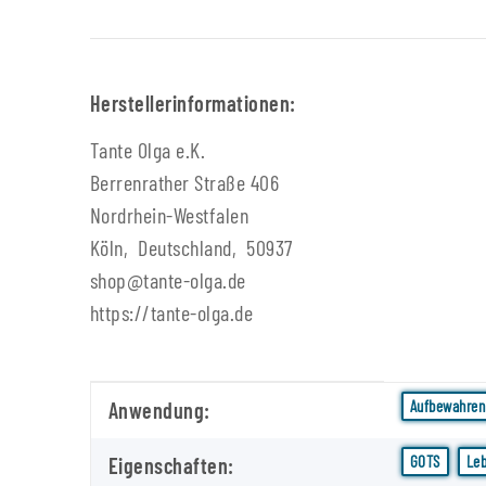
Herstellerinformationen:
Tante Olga e.K.
Berrenrather Straße 406
Nordrhein-Westfalen
Köln, Deutschland, 50937
shop@tante-olga.de
https://tante-olga.de
Produkteigenschaft
Wert
Aufbewahren
Anwendung:
GOTS
Leb
Eigenschaften: