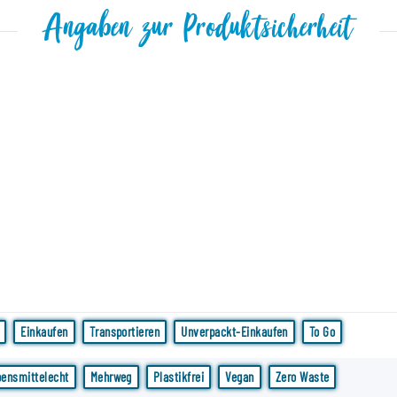
Angaben zur Produktsicherheit
Einkaufen
Transportieren
Unverpackt-Einkaufen
To Go
ensmittelecht
Mehrweg
Plastikfrei
Vegan
Zero Waste