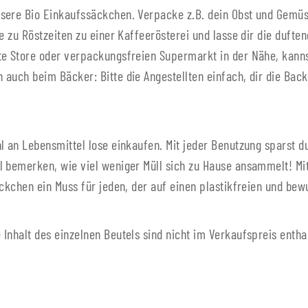
nsere Bio Einkaufssäckchen. Verpacke z.B. dein Obst und Gemü
he zu Röstzeiten zu einer Kaffeerösterei und lasse dir die duf
te Store oder verpackungsfreien Supermarkt in der Nähe, kanns
auch beim Bäcker: Bitte die Angestellten einfach, dir die Bac
l an Lebensmittel lose einkaufen. Mit jeder Benutzung sparst 
l bemerken, wie viel weniger Müll sich zu Hause ansammelt! Mit
ckchen ein Muss für jeden, der auf einen plastikfreien und bewu
Inhalt des einzelnen Beutels sind nicht im Verkaufspreis entha