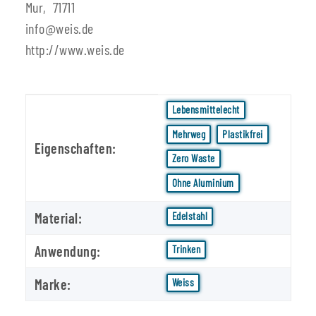
Mur, 71711
info@weis.de
http://www.weis.de
Produkteigenschaft
Wert
Lebensmittelecht
Mehrweg
Plastikfrei
Eigenschaften:
Zero Waste
Ohne Aluminium
Material:
Edelstahl
Anwendung:
Trinken
Marke:
Weiss