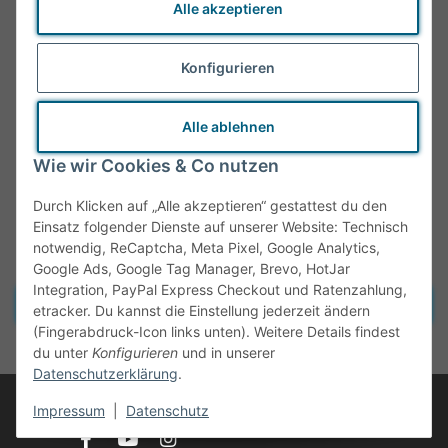
Alle akzeptieren
Konfigurieren
Alle ablehnen
Wie wir Cookies & Co nutzen
Durch Klicken auf „Alle akzeptieren“ gestattest du den
Einsatz folgender Dienste auf unserer Website: Technisch
notwendig, ReCaptcha, Meta Pixel, Google Analytics,
Google Ads, Google Tag Manager, Brevo, HotJar
Integration, PayPal Express Checkout und Ratenzahlung,
Vertrag widerrufen
etracker. Du kannst die Einstellung jederzeit ändern
(Fingerabdruck-Icon links unten). Weitere Details findest
* Alle Preise inkl. gesetzlicher MwSt., zzgl.
Versand
du unter
Konfigurieren
und in unserer
Datenschutzerklärung
.
© Tante Olga
Impressum
|
Datenschutz