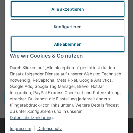
Alle akzeptieren
Konfigurieren
Alle ablehnen
Wie wir Cookies & Co nutzen
Durch Klicken auf „Alle akzeptieren“ gestattest du den
Einsatz folgender Dienste auf unserer Website: Technisch
notwendig, ReCaptcha, Meta Pixel, Google Analytics,
Google Ads, Google Tag Manager, Brevo, HotJar
Integration, PayPal Express Checkout und Ratenzahlung,
Vertrag widerrufen
etracker. Du kannst die Einstellung jederzeit ändern
(Fingerabdruck-Icon links unten). Weitere Details findest
* Alle Preise inkl. gesetzlicher MwSt., zzgl.
Versand
du unter
Konfigurieren
und in unserer
Datenschutzerklärung
.
© Tante Olga
Impressum
|
Datenschutz