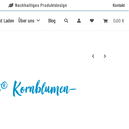
Nachhaltiges Produktdesign
Kontakt
0,00 €
kt Laden
Über uns
Blog
® Kornblumen-