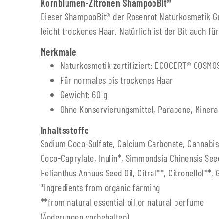
Kornblumen-Zitronen ShampooBit®
Dieser ShampooBit® der Rosenrot Naturkosmetik Gmb
leicht trockenes Haar. Natürlich ist der Bit auch fü
Merkmale
Naturkosmetik zertifiziert: ECOCERT® COSM
Für normales bis trockenes Haar
Gewicht: 60 g
Ohne Konservierungsmittel, Parabene, Mineral
Inhaltsstoffe
Sodium Coco-Sulfate, Calcium Carbonate, Cannabis S
Coco-Caprylate, Inulin*, Simmondsia Chinensis Seed 
Helianthus Annuus Seed Oil, Citral**, Citronellol**,
*Ingredients from organic farming
**from natural essential oil or natural perfume
(Änderungen vorbehalten)