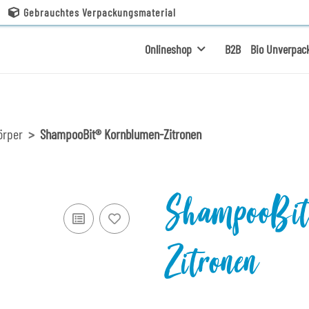
Gebrauchtes Verpackungsmaterial
Onlineshop
B2B
Bio Unverpac
örper
ShampooBit® Kornblumen-Zitronen
ShampooBit
Zitronen