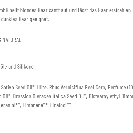
H hellt blondes Haar sanft auf und lässt das Haar erstrahlen.
r dunkles Haar geeignet.
OS NATURAL
öle und Silikone
ativa Seed Oil*, Illite, Rhus Verniciflua Peel Cera, Perfume (
Oil*, Brassica Oleracea Italica Seed Oil*, Distearoylethyl Dimo
 Geraniol**, Limonene**, Linalool**