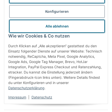
Gratisversand ab
Beratung &
Konfigurieren
50,00 €
Fortbildung
Alle ablehnen
Wie wir Cookies & Co nutzen
Durch Klicken auf „Alle akzeptieren“ gestattest du den
Einsatz folgender Dienste auf unserer Website: Technisch
notwendig, ReCaptcha, Meta Pixel, Google Analytics,
Google Ads, Google Tag Manager, Brevo, HotJar
Integration, PayPal Express Checkout und Ratenzahlung,
etracker. Du kannst die Einstellung jederzeit ändern
Gebrauchtes
Nachhaltiges
(Fingerabdruck-Icon links unten). Weitere Details findest
du unter
Konfigurieren
und in unserer
Versandmaterial
Produktdesign
Datenschutzerklärung
.
Impressum
|
Datenschutz