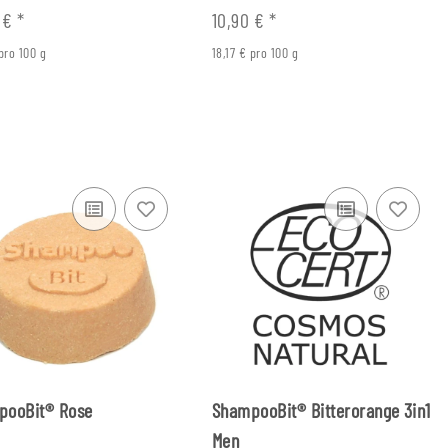
0 €
*
10,90 €
*
 pro 100 g
18,17 € pro 100 g
pooBit® Rose
ShampooBit® Bitterorange 3in1
Men