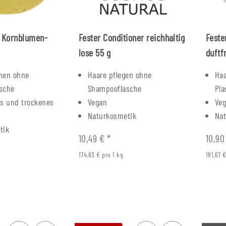
 Kornblumen-
Fester Conditioner reichhaltig
Feste
lose 55 g
duftf
hen ohne
Haare pflegen ohne
Haa
sche
Shampooflasche
Pla
es und trockenes
Vegan
Ve
Naturkosmetik
Na
tik
10,49 €
*
10,9
174,83 € pro 1 kg
181,67 