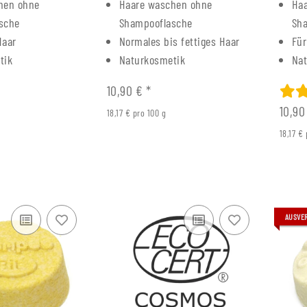
hen ohne
Haare waschen ohne
Ha
sche
Shampooflasche
Sh
Haar
Normales bis fettiges Haar
Für
tik
Naturkosmetik
Na
10,90 €
*
10,9
18,17 € pro 100 g
üller
Rucksack Tante Olga
Mehrwegp
18,17 €
 K5
Kolben
3,90 €
*
Alter Preis:
9,95 €
1
 €
Alter 
AUSVE