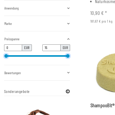
Naturkosme
Anwendung
10,90 €
*
181,67 € pro 1 kg
Marke
Preisspanne
EUR
EUR
Bewertungen
Sonderangebote
ShampooBit® 