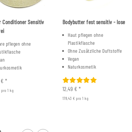
r Conditioner Sensitiv
Bodybutter fest sensitiv - lose
rei
Haut pflegen ohne
Plastikflasche
re pflegen ohne
Ohne Zusätzliche Duftstoffe
stikflasche
Vegan
gan
Naturkosmetik
turkosmetik
0 €
*
12,49 €
*
€ pro 1 kg
178,43 € pro 1 kg