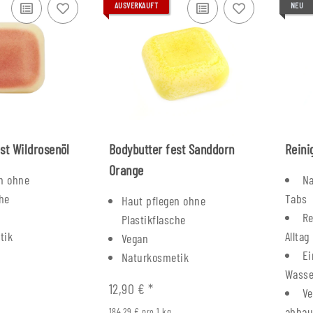
AUSVERKAUFT
NEU
st Wildrosenöl
Bodybutter fest Sanddorn
Reini
Orange
n ohne
Na
che
Tabs
Haut pflegen ohne
Re
Plastikflasche
tik
Alltag
Vegan
Ei
Naturkosmetik
Wasse
12,90 €
*
Ve
abbau
184,29 € pro 1 kg