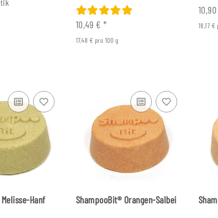
tik
10,9
10,49 €
*
18,17 €
17,48 € pro 100 g
Melisse-Hanf
ShampooBit® Orangen-Salbei
Sham