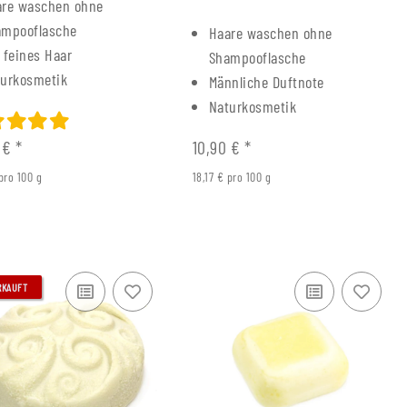
are waschen ohne
ampooflasche
Haare waschen ohne
 feines Haar
Shampooflasche
turkosmetik
Männliche Duftnote
Naturkosmetik
0 €
*
10,90 €
*
atrone Füller
 pro 100 g
18,17 € pro 100 g
konverter K5
,60 €
*
Preis:
3,90 €
RKAUFT