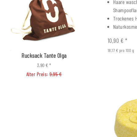
Haare wasc
Shampoofla
Trockenes 
Naturkosme
10,90 €
*
18,17 € pro 100 g
Rucksack Tante Olga
Mehrwegpatrone F
Kolbenkonverter
3,90 €
*
Alter Preis:
9,95 €
1,60 €
*
Alter Preis:
3,90