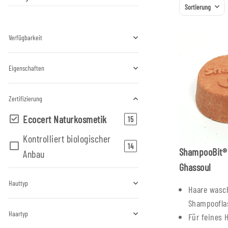
Sortierung
Verfügbarkeit
Eigenschaften
Zertifizierung
Ecocert Naturkosmetik
Artikel gefunden
15
Kontrolliert biologischer
Artikel gefunden
14
ShampooBit® 
Anbau
Ghassoul
Hauttyp
Haare wasc
Shampoofla
Haartyp
Für feines 