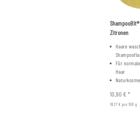
ShampooBit®
Zitronen
Haare wasc
Shampoofla
Für normal
Haar
Naturkosme
10,90 €
*
18,17 € pro 100 g