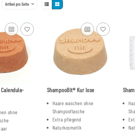
Artikel pro Seite
Calendula-
ShampooBit® Kur lose
Shamp
Haare waschen ohne
Ha
Shampooflasche
Sh
hen ohne
Extra pflegend
Ext
sche
Naturkosmetik
Na
Haar