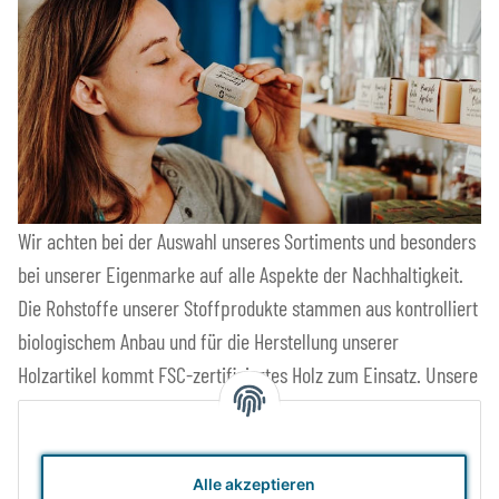
Wir achten bei der Auswahl unseres Sortiments und besonders
bei unserer Eigenmarke auf alle Aspekte der Nachhaltigkeit.
Die Rohstoffe unserer Stoffprodukte stammen aus kontrolliert
biologischem Anbau und für die Herstellung unserer
Holzartikel kommt FSC-zertifiziertes Holz zum Einsatz. Unsere
Produkte sind schadstofffrei und langlebig. Wenn schon neu
kaufen, dann wenigstens Waren mit langer Lebensdauer.
Alle akzeptieren
Faire und sichere Produktionsbedingungen und direkte