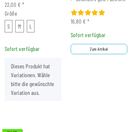
22,00 €
*
Größe
16,80 €
*
S
M
L
S
M
L
Sofort verfügbar
Sofort verfügbar
Zum Artikel
x
Dieses Produkt hat
Variationen. Wähle
bitte die gewünschte
Variation aus.