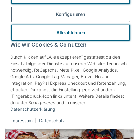
Kooperation mit (Familien-) Unternehmen sind uns ebenso
Konfigurieren
wichtig wie möglichst kurze und energieeffiziente
Transportwege. Unsere Waren beziehen wir zum Großteil
Alle ablehnen
gänzlich ohne Verkaufsverpackungen. Lassen sich diese nicht
vermeiden, verzichten wir der Umwelt zuliebe auf schillernde
Wie wir Cookies & Co nutzen
Farben und Hochglanz.
Durch Klicken auf „Alle akzeptieren“ gestattest du den
Einsatz folgender Dienste auf unserer Website: Technisch
notwendig, ReCaptcha, Meta Pixel, Google Analytics,
Google Ads, Google Tag Manager, Brevo, HotJar
Das Zero Waste Prinzip
Integration, PayPal Express Checkout und Ratenzahlung,
etracker. Du kannst die Einstellung jederzeit ändern
(Fingerabdruck-Icon links unten). Weitere Details findest
du unter
Konfigurieren
und in unserer
Datenschutzerklärung
.
Impressum
|
Datenschutz