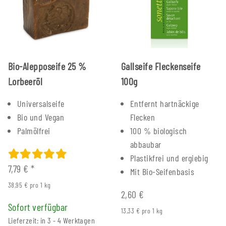
Bio-Alepposeife 25 %
Gallseife Fleckenseife
Lorbeeröl
100g
Universalseife
Entfernt hartnäckige
Bio und Vegan
Flecken
Palmölfrei
100 % biologisch
abbaubar
Plastikfrei und ergiebig
7,79 €
*
Mit Bio-Seifenbasis
38,95 € pro 1 kg
2,60 €
Sofort verfügbar
13,33 € pro 1 kg
Lieferzeit: in 3 - 4 Werktagen