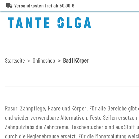
Versandkosten frei ab 50,00 €
Startseite
Onlineshop
Bad | Körper
Rasur, Zahnpflege, Haare und Körper. Für alle Bereiche gibt 
Menstruationstasse und das Deo ist fest statt flüssig. Finde hi
und wieder verwendbare Alternativen. Feste Seifen ersetzen
Zahnputztabs die Zahncreme. Taschentücher sind aus Stoff u
durch die Hygienebrause ersetzt. Für die Monatsblutung wei