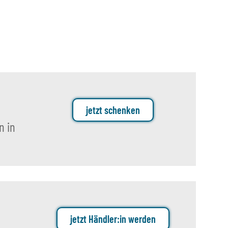
6,00 €
*
reis:
99,00 €
jetzt schenken
n in
jetzt Händler:in werden