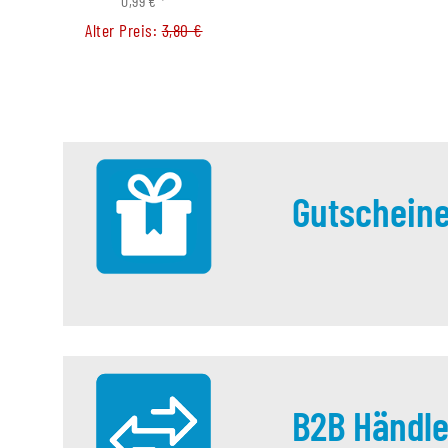
0,99 €
*
66,00 €
*
Alter Preis:
3,80 €
Alter Preis:
99,0
Gutschein
B2B Händle