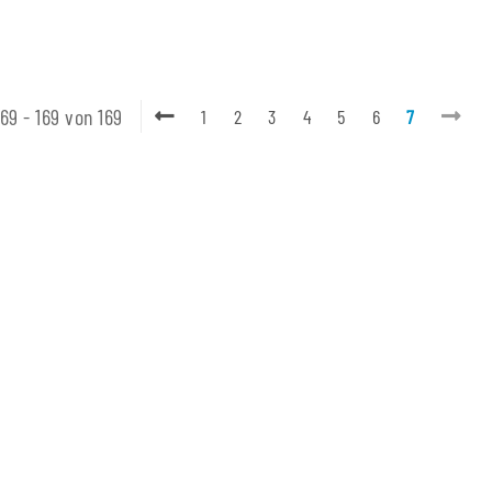
169 - 169 von 169
1
2
3
4
5
6
7