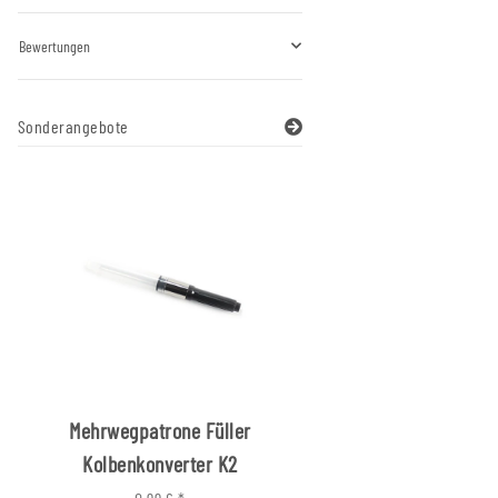
Bewertungen
Sonderangebote
Mehrwegpatrone Füller
Füller Messing verch
Kolbenkonverter K2
Nussbaumgrif