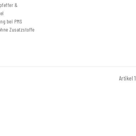
pfeffer &
el
ung bei PMS
ohne Zusatzstoffe
Artikel 