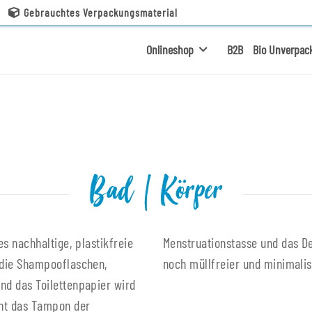
Gebrauchtes Verpackungsmaterial
Onlineshop
B2B
Bio Unverpac
Bad | Körper
es nachhaltige, plastikfreie
er die Lösungen, um dein Bad
 die Shampooflaschen,
noch müllfreier und minimalis
nd das Toilettenpapier wird
cht das Tampon der