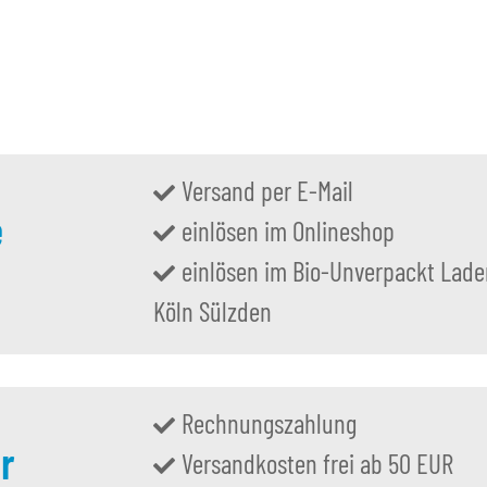
0,99 €
*
6
0 €
Alter Preis:
3,80 €
Alter P
Versand per E-Mail
e
einlösen im Onlineshop
einlösen im Bio-Unverpackt Lade
Köln Sülzden
Rechnungszahlung
r
Versandkosten frei ab 50 EUR