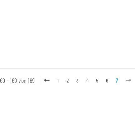
169 - 169 von 169
1
2
3
4
5
6
7