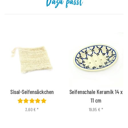
Dazu passt
Sisal-Seifensäckchen
Seifenschale Keramik 14 x
11 cm
3,60 €
*
19,95 €
*