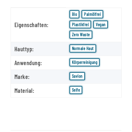
Produkteigenschaft
Wert
Bio
Palmölfrei
Eigenschaften:
Plastikfrei
Vegan
Zero Waste
Hauttyp:
Normale Haut
Anwendung:
Körperreinigung
Marke:
Savion
Material:
Seife