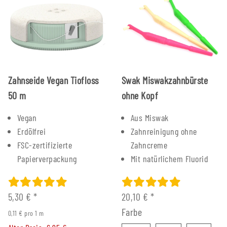
Zahnseide Vegan Tiofloss
Swak Miswakzahnbürste
50 m
ohne Kopf
Vegan
Aus Miswak
Erdölfrei
Zahnreinigung ohne
FSC-zertifizierte
Zahncreme
Papierverpackung
Mit natürlichem Fluorid
5,30 €
*
20,10 €
*
Farbe
0,11 € pro 1 m