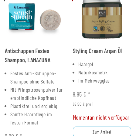
Antischuppen Festes
Styling Cream Argan Öl
Shampoo, LAMAZUNA
Haargel
Naturkosmetik
Festes Anti-Schuppen-
Im Mehrwegglas
Shampoo ohne Sulfate
Mit Pfingstrosenpulver für
9,95 €
*
empfindliche Kopfhaut
99,50 € pro 1 l
Plastikfrei und ergiebig
Sanfte Haarpflege im
Momentan nicht verfügbar
festen Format
Zum Artikel
9,90 €
*