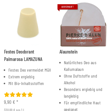
AUSVERKAUFT
Festes Deodorant
Alaunstein
Palmarosa LAMAZUNA
Natürliches Deo aus
Kaliumalaun
Festes Deo vermeidet Müll
Ohne Duftstoffe und
Extrem ergiebig
Alkohol
Mit Bio-Inhaltsstoffen
Besonders ergiebig und
langlebig
9,90 €
*
Für empfindliche Haut
geeignet
330,00 € pro 1 l