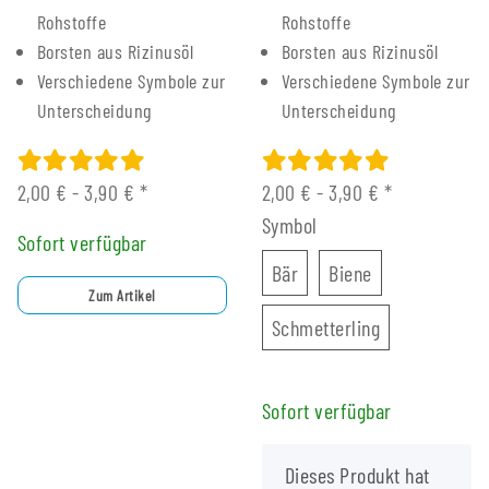
Rohstoffe
Rohstoffe
Borsten aus Rizinusöl
Borsten aus Rizinusöl
Verschiedene Symbole zur
Verschiedene Symbole zur
Unterscheidung
Unterscheidung
2,00 € -
3,90 €
*
2,00 € -
3,90 €
*
Symbol
Sofort verfügbar
Bär
Biene
Bär
Biene
Zum Artikel
Schmetterling
Schmetterling
Sofort verfügbar
x
Dieses Produkt hat