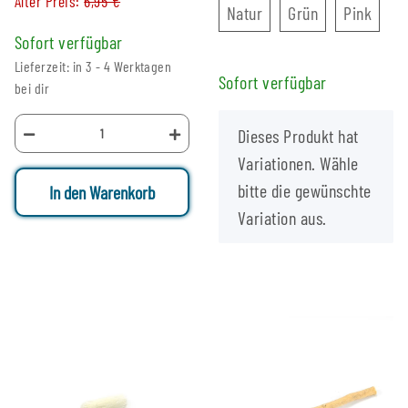
Alter Preis:
6,95 €
Natur
Grün
Pink
Natur
Grün
Pink
Sofort verfügbar
Lieferzeit: in 3 - 4 Werktagen
Sofort verfügbar
bei dir
x
Dieses Produkt hat
Variationen. Wähle
bitte die gewünschte
In den Warenkorb
Variation aus.