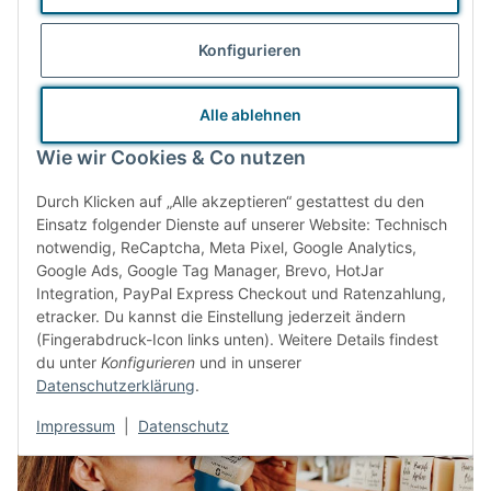
hinterlassen, wie wir sie vorfinden durften. Und genauso
Konfigurieren
großartig ist es, andere Menschen zu inspirieren und auf ihrem
Weg zur Ressourcenschonung begleiten zu dürfen. Das ist
Alle ablehnen
unsere Motivation für unser tägliches Handeln, zu Hause, wie
Wie wir Cookies & Co nutzen
auch bei Tante Olga.
Durch Klicken auf „Alle akzeptieren“ gestattest du den
Einsatz folgender Dienste auf unserer Website: Technisch
notwendig, ReCaptcha, Meta Pixel, Google Analytics,
Nachhaltiges Produktdesign
Google Ads, Google Tag Manager, Brevo, HotJar
Integration, PayPal Express Checkout und Ratenzahlung,
etracker. Du kannst die Einstellung jederzeit ändern
(Fingerabdruck-Icon links unten). Weitere Details findest
du unter
Konfigurieren
und in unserer
Datenschutzerklärung
.
Impressum
|
Datenschutz