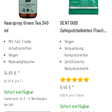
Haarspray Green Tea 240
DENTTABS
ml
Zahnputztabletten Fluorid
125 Stück
Mit Fair Trade
Vegan
Inhaltsstoffen
Verpackung
Vegan
kompostierbar
Mehrwegflasche
Zertifizierte
Naturkosmetik
14,95 €
*
62,29 € pro 1 l
6,45 €
*
Sofort verfügbar
0,05 € pro 1 Stück
Lieferzeit: in 3 - 4 Werktagen
bei dir
Sofort verfügbar