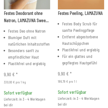
Festes Deodorant ohne
Festes Peeling, LAMAZUNA
Natron, LAMAZUNA Sweet
Festes Body Scrub für
Blossom
sanfte Peelingpflege
Festes Deo ohne Natron
Entfernt abgestorbene
Blumiger Duft mit
Hautschüppchen
natürlichen Inhaltsstoffen
Plastikfrei und ergiebig
Besonders sanft zu
Für ein glattes und
empfindlicher Haut
gepflegtes Hautgefühl
Plastikfrei und ergiebig
9,90 €
*
9,90 €
*
186,79 € pro 1 l
330,00 € pro 1 kg
Sofort verfügbar
Sofort verfügbar
Lieferzeit: in 3 - 4 Werktagen
Lieferzeit: in 3 - 4 Werktagen
bei dir
bei dir