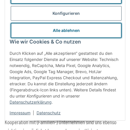
Konfigurieren
Alle ablehnen
Wie wir Cookies & Co nutzen
Wir achten bei der Auswahl unseres Sortiments und besonders
Durch Klicken auf „Alle akzeptieren“ gestattest du den
bei unserer Eigenmarke auf alle Aspekte der Nachhaltigkeit.
Einsatz folgender Dienste auf unserer Website: Technisch
Die Rohstoffe unserer Stoffprodukte stammen aus kontrolliert
notwendig, ReCaptcha, Meta Pixel, Google Analytics,
Google Ads, Google Tag Manager, Brevo, HotJar
biologischem Anbau und für die Herstellung unserer
Integration, PayPal Express Checkout und Ratenzahlung,
Holzartikel kommt FSC-zertifiziertes Holz zum Einsatz. Unsere
etracker. Du kannst die Einstellung jederzeit ändern
(Fingerabdruck-Icon links unten). Weitere Details findest
Produkte sind schadstofffrei und langlebig. Wenn schon neu
du unter
Konfigurieren
und in unserer
kaufen, dann wenigstens Waren mit langer Lebensdauer.
Datenschutzerklärung
.
Faire und sichere Produktionsbedingungen und direkte
Impressum
|
Datenschutz
Kooperation mit (Familien-) Unternehmen sind uns ebenso