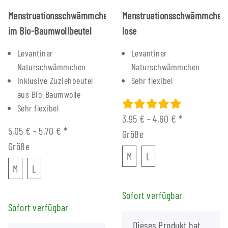
Menstruationsschwämmchen
Menstruationsschwämmchen
im Bio-Baumwollbeutel
lose
Levantiner
Levantiner
Naturschwämmchen
Naturschwämmchen
Inklusive Zuziehbeutel
Sehr flexibel
aus Bio-Baumwolle
Sehr flexibel
3,95 € -
4,60 €
*
5,05 € -
5,70 €
*
Größe
Größe
M
L
M
L
M
L
M
L
Sofort verfügbar
Sofort verfügbar
x
Dieses Produkt hat