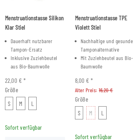
Menstruationstasse Silikon
Menstruationstasse TPE
Klar Stiel
Violett Stiel
Dauerhaft nutzbarer
Nachhaltige und gesunde
Tampon-Ersatz
Tamponalternative
Inklusive Zuziehbeutel
Mit Zuziehbeutel aus Bio-
aus Bio-Baumwolle
Baumwolle
22,00 €
*
8,00 €
*
Größe
Alter Preis:
16,20 €
Größe
S
M
L
S
M
L
S
M
L
S
M
L
Sofort verfügbar
Sofort verfügbar