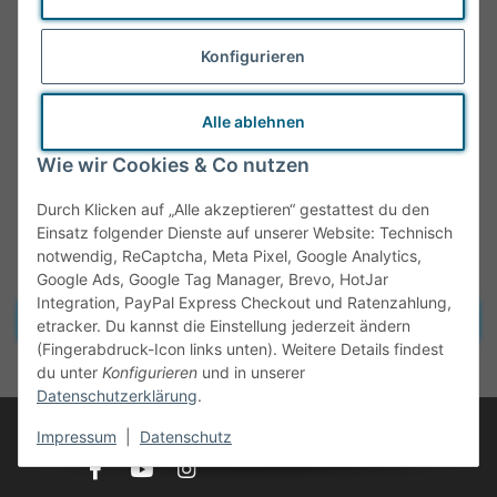
Konfigurieren
Alle ablehnen
Wie wir Cookies & Co nutzen
Durch Klicken auf „Alle akzeptieren“ gestattest du den
Einsatz folgender Dienste auf unserer Website: Technisch
notwendig, ReCaptcha, Meta Pixel, Google Analytics,
Google Ads, Google Tag Manager, Brevo, HotJar
Integration, PayPal Express Checkout und Ratenzahlung,
Vertrag widerrufen
etracker. Du kannst die Einstellung jederzeit ändern
(Fingerabdruck-Icon links unten). Weitere Details findest
* Alle Preise inkl. gesetzlicher MwSt., zzgl.
Versand
du unter
Konfigurieren
und in unserer
Datenschutzerklärung
.
© Tante Olga
Impressum
|
Datenschutz