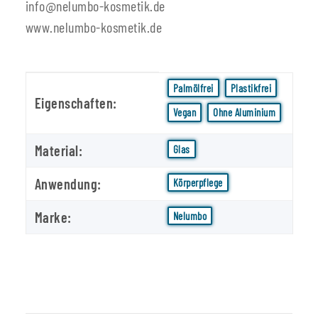
info@nelumbo-kosmetik.de
www.nelumbo-kosmetik.de
Produkteigenschaft
Wert
Palmölfrei
Plastikfrei
Eigenschaften:
Vegan
Ohne Aluminium
Material:
Glas
Anwendung:
Körperpflege
Marke:
Nelumbo