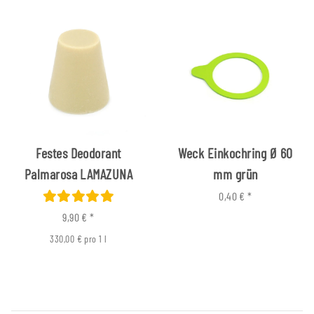
Festes Deodorant
Weck Einkochring Ø 60
Palmarosa LAMAZUNA
mm grün
0,40 €
*
9,90 €
*
330,00 € pro 1 l