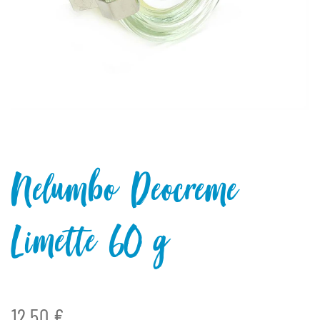
Nelumbo Deocreme
Limette 60 g
12,50 €