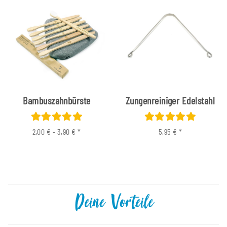
Bambuszahnbürste
Zungenreiniger Edelstahl
2,00 € -
3,90 €
*
5,95 €
*
Deine Vorteile