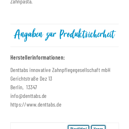
Zahnpasta.
Angaben zur Produktsicherheit
Herstellerinformationen:
Denttabs innovative Zahnpflegegesellschaft mbH
Gerichtstraße Dez 13
Berlin, 13347
info@denttabs.de
https://www.denttabs.de
Produkteigenschaft
Wert
Plastikfrei
Vegan