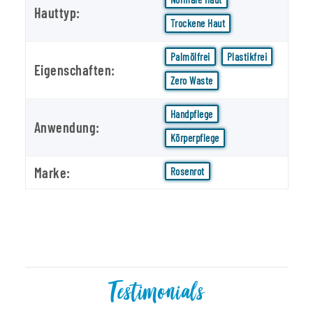
Hauttyp:
Trockene Haut
Palmölfrei
Plastikfrei
Eigenschaften:
Zero Waste
Handpflege
Anwendung:
Körperpflege
Marke:
Rosenrot
Testimonials