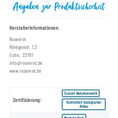
Angaben zur Produktsicherheit
Herstellerinformationen:
Rosenrot
Röntgenstr. 1,3
Eutin, 23701
info@rosenrot.de
www.rosenrot.de
Produkteigenschaft
Wert
Ecocert Naturkosmetik
Zertifizierung:
Kontrolliert biologischer
Anbau
Normale Haut