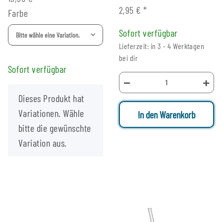
2,95 €
*
Farbe
Sofort verfügbar
Bitte wähle eine Variation.
Lieferzeit: in 3 - 4 Werktagen
bei dir
Sofort verfügbar
x
Dieses Produkt hat
Variationen. Wähle
In den Warenkorb
bitte die gewünschte
Variation aus.