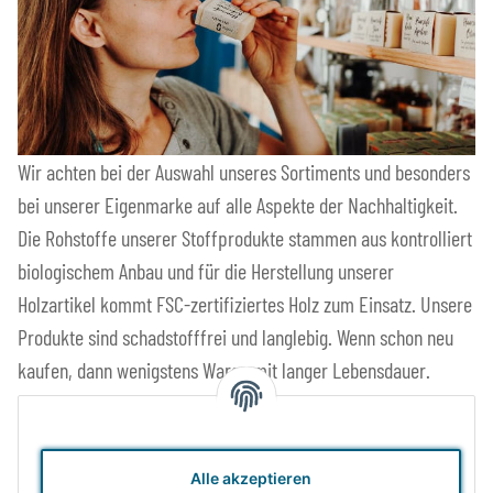
Wir achten bei der Auswahl unseres Sortiments und besonders
bei unserer Eigenmarke auf alle Aspekte der Nachhaltigkeit.
Die Rohstoffe unserer Stoffprodukte stammen aus kontrolliert
biologischem Anbau und für die Herstellung unserer
Holzartikel kommt FSC-zertifiziertes Holz zum Einsatz. Unsere
Produkte sind schadstofffrei und langlebig. Wenn schon neu
kaufen, dann wenigstens Waren mit langer Lebensdauer.
Faire und sichere Produktionsbedingungen und direkte
Kooperation mit (Familien-) Unternehmen sind uns ebenso
Alle akzeptieren
wichtig wie möglichst kurze und energieeffiziente