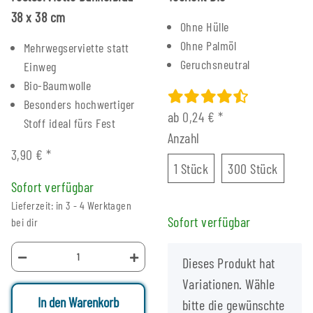
38 x 38 cm
Ohne Hülle
Ohne Palmöl
Mehrwegserviette statt
Geruchsneutral
Einweg
Bio-Baumwolle
Besonders hochwertiger
ab
0,24 €
*
Stoff ideal fürs Fest
Anzahl
3,90 €
*
1 Stück
300 St
1 Stück
300 Stück
Sofort verfügbar
Lieferzeit: in 3 - 4 Werktagen
Sofort verfügbar
bei dir
x
Dieses Produkt hat
Variationen. Wähle
In den Warenkorb
bitte die gewünschte