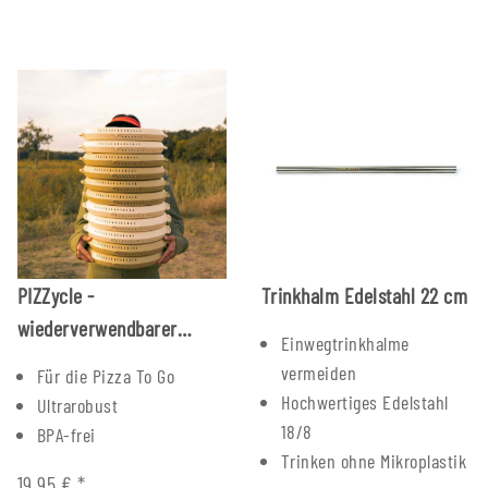
PIZZycle -
Trinkhalm Edelstahl 22 cm
wiederverwendbarer
Einwegtrinkhalme
Pizzakarton
vermeiden
Für die Pizza To Go
Hochwertiges Edelstahl
Ultrarobust
18/8
BPA-frei
Trinken ohne Mikroplastik
19,95 €
*