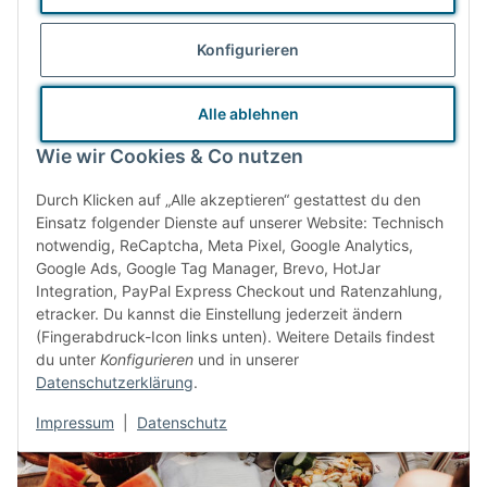
Transportwege. Unsere Waren beziehen wir zum Großteil
Konfigurieren
gänzlich ohne Verkaufsverpackungen. Lassen sich diese nicht
vermeiden, verzichten wir der Umwelt zuliebe auf schillernde
Alle ablehnen
Farben und Hochglanz.
Wie wir Cookies & Co nutzen
Durch Klicken auf „Alle akzeptieren“ gestattest du den
Das Zero Waste Prinzip
Einsatz folgender Dienste auf unserer Website: Technisch
notwendig, ReCaptcha, Meta Pixel, Google Analytics,
Google Ads, Google Tag Manager, Brevo, HotJar
Integration, PayPal Express Checkout und Ratenzahlung,
etracker. Du kannst die Einstellung jederzeit ändern
(Fingerabdruck-Icon links unten). Weitere Details findest
du unter
Konfigurieren
und in unserer
Datenschutzerklärung
.
Impressum
|
Datenschutz