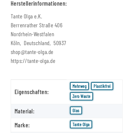
Herstellerinformationen:
Tante Olga e.K.
Berrenrather Straße 406
Nordrhein-Westfalen
Köln, Deutschland, 50937
shop@tante-olga.de
https://tante-olga.de
Produkteigenschaft
Wert
Mehrweg
Plastikfrei
Eigenschaften:
Zero Waste
Material:
Glas
Marke:
Tante Olga