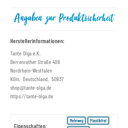
Angaben zur Produktsicherheit
Herstellerinformationen:
Tante Olga e.K.
Berrenrather Straße 406
Nordrhein-Westfalen
Köln, Deutschland, 50937
shop@tante-olga.de
https://tante-olga.de
Produkteigenschaft
Wert
Mehrweg
Plastikfrei
Eigenschaften: