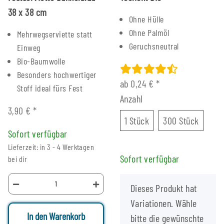
38 x 38 cm
Ohne Hülle
Ohne Palmöl
Mehrwegserviette statt
Geruchsneutral
Einweg
Bio-Baumwolle
Besonders hochwertiger
ab
0,24 €
*
Stoff ideal fürs Fest
Anzahl
3,90 €
*
1 Stück
300 St
1 Stück
300 Stück
Sofort verfügbar
Lieferzeit: in 3 - 4 Werktagen
Sofort verfügbar
bei dir
x
Dieses Produkt hat
Variationen. Wähle
In den Warenkorb
bitte die gewünschte