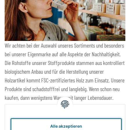
Wir achten bei der Auswahl unseres Sortiments und besonders
bei unserer Eigenmarke auf alle Aspekte der Nachhaltigkeit.
Die Rohstoffe unserer Stoffprodukte stammen aus kontrolliert
biologischem Anbau und für die Herstellung unserer
Holzartikel kommt FSC-zertifiziertes Holz zum Einsatz. Unsere
Produkte sind schadstofffrei und langlebig. Wenn schon neu
kaufen, dann wenigstens Waren mit langer Lebensdauer.
Faire und sichere Produktionsbedingungen und direkte
Kooperation mit (Familien-) Unternehmen sind uns ebenso
Alle akzeptieren
wichtig wie möglichst kurze und energieeffiziente