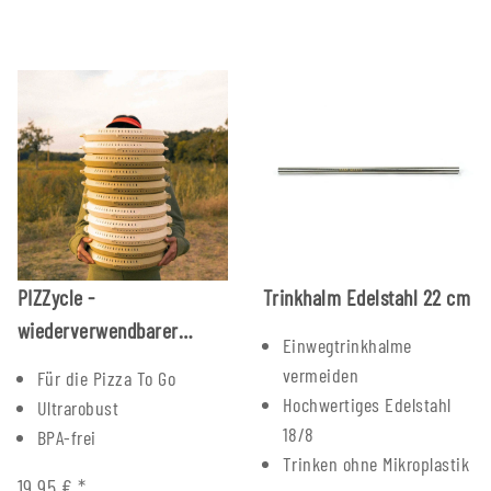
PIZZycle -
Trinkhalm Edelstahl 22 cm
wiederverwendbarer
Einwegtrinkhalme
Pizzakarton
vermeiden
Für die Pizza To Go
Hochwertiges Edelstahl
Ultrarobust
18/8
BPA-frei
Trinken ohne Mikroplastik
19,95 €
*