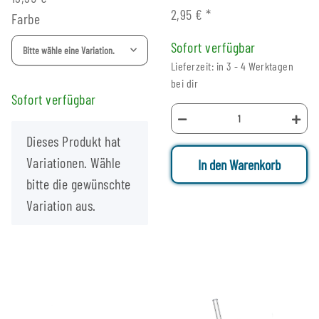
2,95 €
*
Farbe
Sofort verfügbar
Bitte wähle eine Variation.
Lieferzeit: in 3 - 4 Werktagen
bei dir
Sofort verfügbar
x
Dieses Produkt hat
Variationen. Wähle
In den Warenkorb
bitte die gewünschte
Variation aus.