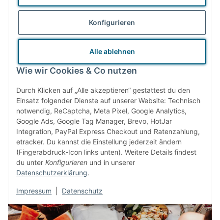
Transportwege. Unsere Waren beziehen wir zum Großteil
Konfigurieren
gänzlich ohne Verkaufsverpackungen. Lassen sich diese nicht
vermeiden, verzichten wir der Umwelt zuliebe auf schillernde
Alle ablehnen
Farben und Hochglanz.
Wie wir Cookies & Co nutzen
Durch Klicken auf „Alle akzeptieren“ gestattest du den
Das Zero Waste Prinzip
Einsatz folgender Dienste auf unserer Website: Technisch
notwendig, ReCaptcha, Meta Pixel, Google Analytics,
Google Ads, Google Tag Manager, Brevo, HotJar
Integration, PayPal Express Checkout und Ratenzahlung,
etracker. Du kannst die Einstellung jederzeit ändern
(Fingerabdruck-Icon links unten). Weitere Details findest
du unter
Konfigurieren
und in unserer
Datenschutzerklärung
.
Impressum
|
Datenschutz