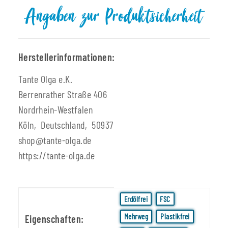
Angaben zur Produktsicherheit
Herstellerinformationen:
Tante Olga e.K.
Berrenrather Straße 406
Nordrhein-Westfalen
Köln, Deutschland, 50937
shop@tante-olga.de
https://tante-olga.de
Produkteigenschaft
Wert
Erdölfrei
FSC
Mehrweg
Plastikfrei
Eigenschaften: