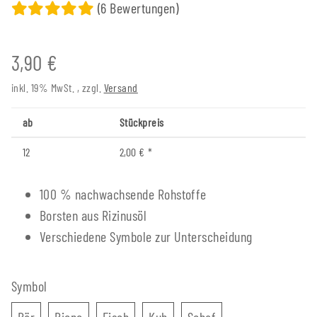
(6 Bewertungen)
3,90 €
inkl. 19% MwSt. , zzgl.
Versand
ab
Stückpreis
12
2,00 €
*
100 % nachwachsende Rohstoffe
Borsten aus Rizinusöl
Verschiedene Symbole zur Unterscheidung
Symbol
Bär
Biene
Fisch
Kuh
Schaf
Bär
Biene
Fisch
Kuh
Schaf