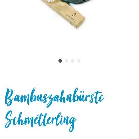
Bambuszahnbürste
Schmetterling