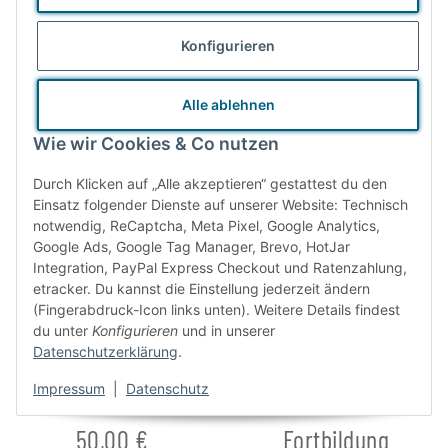
Konfigurieren
Alle ablehnen
Deine Vorteile
Wie wir Cookies & Co nutzen
Durch Klicken auf „Alle akzeptieren“ gestattest du den
Einsatz folgender Dienste auf unserer Website: Technisch
notwendig, ReCaptcha, Meta Pixel, Google Analytics,
Google Ads, Google Tag Manager, Brevo, HotJar
Integration, PayPal Express Checkout und Ratenzahlung,
etracker. Du kannst die Einstellung jederzeit ändern
(Fingerabdruck-Icon links unten). Weitere Details findest
du unter
Konfigurieren
und in unserer
Datenschutzerklärung
.
Impressum
|
Datenschutz
Gratisversand ab
Beratung &
50,00 €
Fortbildung