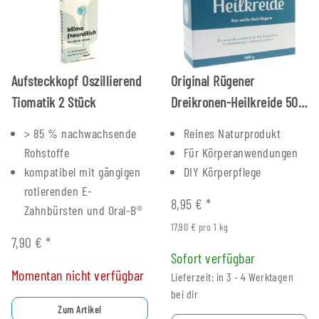
Aufsteckkopf Oszillierend
Original Rügener
Tiomatik 2 Stück
Dreikronen-Heilkreide 500
g
> 85 % nachwachsende
Reines Naturprodukt
Rohstoffe
Für Körperanwendungen
kompatibel mit gängigen
DIY Körperpflege
rotierenden E-
8,95 €
*
Zahnbürsten und Oral-B®
17,90 € pro 1 kg
7,90 €
*
Sofort verfügbar
Momentan nicht verfügbar
Lieferzeit: in 3 - 4 Werktagen
bei dir
Zum Artikel