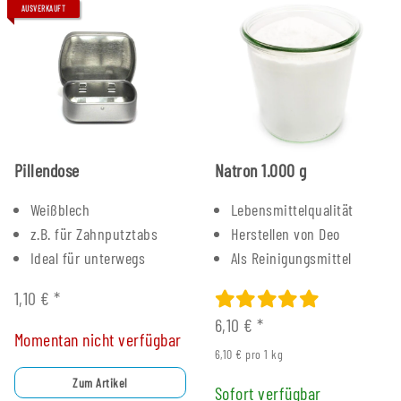
AUSVERKAUFT
Pillendose
Natron 1.000 g
Weißblech
Lebensmittelqualität
z.B. für Zahnputztabs
Herstellen von Deo
Ideal für unterwegs
Als Reinigungsmittel
1,10 €
*
6,10 €
*
Momentan nicht verfügbar
6,10 € pro 1 kg
Zum Artikel
Sofort verfügbar