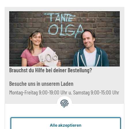
Brauchst du Hilfe bei deiner Bestellung?
Besuche uns in unserem Laden
Montag-Freitag 9:00-19:00 Uhr u. Samstag 9:00-15:00 Uhr
Schreibe uns eine E-Mail an
shop@tante-olga.de
über uns
Alle akzeptieren