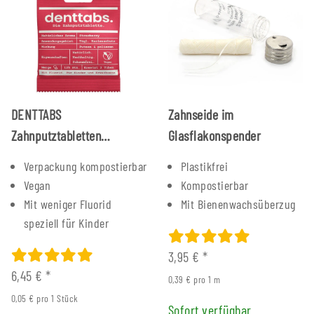
DENTTABS
Zahnseide im
Zahnputztabletten
Glasflakonspender
Erdbeere Fluorid 125 Stück
Verpackung kompostierbar
Plastikfrei
Vegan
Kompostierbar
Mit weniger Fluorid
Mit Bienenwachsüberzug
speziell für Kinder
3,95 €
*
6,45 €
*
0,39 € pro 1 m
0,05 € pro 1 Stück
Sofort verfügbar