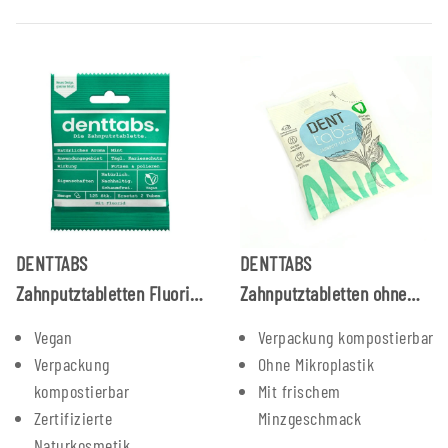
DENTTABS
DENTTABS
Zahnputztabletten Fluorid
Zahnputztabletten ohne
125 Stück
Fluorid 125 Stück
Vegan
Verpackung kompostierbar
Verpackung
Ohne Mikroplastik
kompostierbar
Mit frischem
Zertifizierte
Minzgeschmack
Naturkosmetik