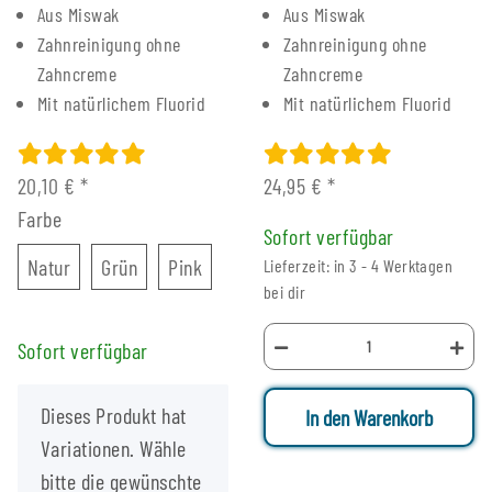
Aus Miswak
Aus Miswak
Zahnreinigung ohne
Zahnreinigung ohne
Zahncreme
Zahncreme
Mit natürlichem Fluorid
Mit natürlichem Fluorid
20,10 €
*
24,95 €
*
Farbe
Sofort verfügbar
Natur
Grün
Pink
Natur
Grün
Pink
Lieferzeit: in 3 - 4 Werktagen
bei dir
Sofort verfügbar
x
Dieses Produkt hat
In den Warenkorb
Variationen. Wähle
bitte die gewünschte