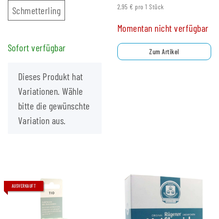
2,95 € pro 1 Stück
Schmetterling
Schmetterling
Momentan nicht verfügbar
Sofort verfügbar
Zum Artikel
x
Dieses Produkt hat
Variationen. Wähle
bitte die gewünschte
Variation aus.
AUSVERKAUFT