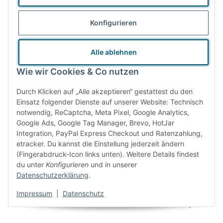
Konfigurieren
Deine Vorteile
Alle ablehnen
Wie wir Cookies & Co nutzen
Durch Klicken auf „Alle akzeptieren“ gestattest du den
Einsatz folgender Dienste auf unserer Website: Technisch
notwendig, ReCaptcha, Meta Pixel, Google Analytics,
Google Ads, Google Tag Manager, Brevo, HotJar
Integration, PayPal Express Checkout und Ratenzahlung,
etracker. Du kannst die Einstellung jederzeit ändern
(Fingerabdruck-Icon links unten). Weitere Details findest
du unter
Konfigurieren
und in unserer
Datenschutzerklärung
.
Gratisversand ab
Beratung &
Impressum
|
Datenschutz
50,00 €
Fortbildung