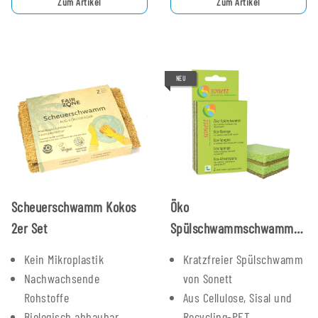
Zum Artikel
Zum Artikel
NEU
Scheuerschwamm Kokos
Öko
2er Set
Spülschwammschwamm
2er Set
Kein Mikroplastik
Kratzfreier Spülschwamm
Nachwachsende
von Sonett
Rohstoffe
Aus Cellulose, Sisal und
Biologisch abbaubar
Recycling-PET