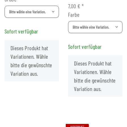
7,00 €
*
Bitte wähle eine Variation.
Farbe
Bitte wähle eine Variation.
Sofort verfügbar
Sofort verfügbar
x
Dieses Produkt hat
Variationen. Wähle
x
Dieses Produkt hat
bitte die gewünschte
Variationen. Wähle
Variation aus.
bitte die gewünschte
Variation aus.
AUSVERKAUFT