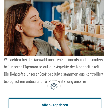
Wir achten bei der Auswahl unseres Sortiments und besonders
bei unserer Eigenmarke auf alle Aspekte der Nachhaltigkeit.
Die Rohstoffe unserer Stoffprodukte stammen aus kontrolliert
biologischem Anbau und für die Herstellung unserer
Holzartikel kommt FSC-zertifiziertes Holz zum Einsatz. Unsere
Produkte sind schadstofffrei und langlebig. Wenn schon neu
kaufen, dann wenigstens Waren mit langer Lebensdauer.
Alle akzeptieren