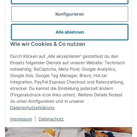
Faire und sichere Produktionsbedingungen und direkte
Konfigurieren
Kooperation mit (Familien-) Unternehmen sind uns ebenso
wichtig wie möglichst kurze und energieeffiziente
Alle ablehnen
Transportwege. Unsere Waren beziehen wir zum Großteil
gänzlich ohne Verkaufsverpackungen. Lassen sich diese nicht
Wie wir Cookies & Co nutzen
vermeiden, verzichten wir der Umwelt zuliebe auf schillernde
Durch Klicken auf „Alle akzeptieren“ gestattest du den
Farben und Hochglanz.
Einsatz folgender Dienste auf unserer Website: Technisch
notwendig, ReCaptcha, Meta Pixel, Google Analytics,
Google Ads, Google Tag Manager, Brevo, HotJar
Integration, PayPal Express Checkout und Ratenzahlung,
etracker. Du kannst die Einstellung jederzeit ändern
Das Zero Waste Prinzip
(Fingerabdruck-Icon links unten). Weitere Details findest
du unter
Konfigurieren
und in unserer
Datenschutzerklärung
.
Impressum
|
Datenschutz