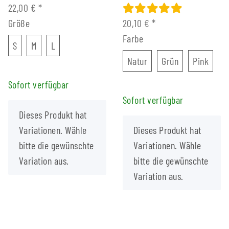
22,00 €
*
Größe
20,10 €
*
Farbe
S
M
L
S
M
L
Natur
Grün
Pink
Natur
Grün
Pink
Sofort verfügbar
Sofort verfügbar
x
Dieses Produkt hat
x
Variationen. Wähle
Dieses Produkt hat
bitte die gewünschte
Variationen. Wähle
Variation aus.
bitte die gewünschte
Variation aus.