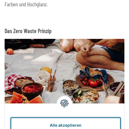
Farben und Hochglanz.
Das Zero Waste Prinzip
Zero Waste bedeutet sowohl "Null Müll" als auch "Null
Alle akzeptieren