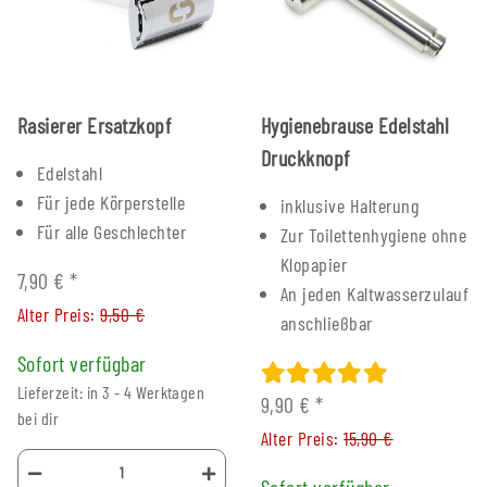
Rasierer Ersatzkopf
Hygienebrause Edelstahl
Druckknopf
Edelstahl
Für jede Körperstelle
inklusive Halterung
Für alle Geschlechter
Zur Toilettenhygiene ohne
Klopapier
7,90 €
*
An jeden Kaltwasserzulauf
Alter Preis:
9,50 €
anschließbar
Sofort verfügbar
Lieferzeit: in 3 - 4 Werktagen
9,90 €
*
bei dir
Alter Preis:
15,90 €
Sofort verfügbar