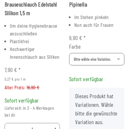
Brauseschlauch Edelstahl
Pipinella
Silikon 1,5 m
Im Stehen pinkeln
Nun auch für Frauen
Um deine Hygienebrause
anzuschließen
9,90 €
*
Plastikfrei
Farbe
Hochwertiger
Innenschlauch aus Silikon
Bitte wähle eine Variation.
7,90 €
*
Sofort verfügbar
5,27 € pro 1 m
Alter Preis:
16,90 €
x
Dieses Produkt hat
Sofort verfügbar
Variationen. Wähle
Lieferzeit: in 3 - 4 Werktagen
bitte die gewünschte
bei dir
Variation aus.