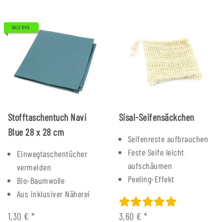
SALE 64%
Stofftaschentuch Navi
Sisal-Seifensäckchen
Blue 28 x 28 cm
Seifenreste aufbrauchen
Feste Seife leicht
Einwegtaschentücher
aufschäumen
vermeiden
Peeling-Effekt
Bio-Baumwolle
Aus inklusiver Näherei
1,30 €
*
3,60 €
*