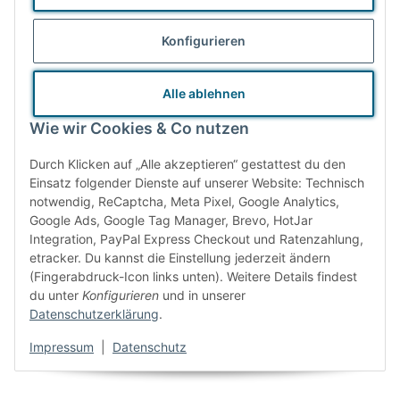
Verschwendung". Im Kern dreht sich dabei alles um den
bewussten Umgang mit Ressourcen. Wenn wir uns bewusst
Konfigurieren
machen, dass es sich bei Einwegverpackungen und anderem
Müll um wertvolle Ressourcen handelt, dann ist der erste
Alle ablehnen
wichtige Schritt getan.
Wie wir Cookies & Co nutzen
Der größte Teil unseres Mülls wird verbrannt oder landet in der
Durch Klicken auf „Alle akzeptieren“ gestattest du den
Umwelt. Das Beste ist deshalb, erst gar keinen Müll zu
Einsatz folgender Dienste auf unserer Website: Technisch
notwendig, ReCaptcha, Meta Pixel, Google Analytics,
produzieren - das schont Ressourcen und sorgt für einen
Google Ads, Google Tag Manager, Brevo, HotJar
gesunden Planeten.
Integration, PayPal Express Checkout und Ratenzahlung,
etracker. Du kannst die Einstellung jederzeit ändern
Zero Waste lebst du nicht erst, wenn du gar keinen Müll mehr
(Fingerabdruck-Icon links unten). Weitere Details findest
du unter
Konfigurieren
und in unserer
hinterlässt, sondern sobald du dich für diesen Weg entschieden
Datenschutzerklärung
.
hast. Wir benötigen nicht ein paar perfekte Zero Wasteler,
Impressum
|
Datenschutz
sondern Milliarden unperfekte.