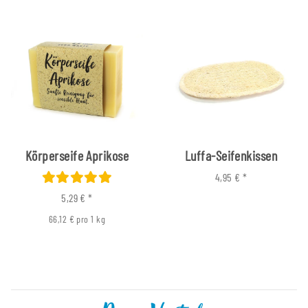
Körperseife Aprikose
Luffa-Seifenkissen
4,95 €
*
5,29 €
*
66,12 € pro 1 kg