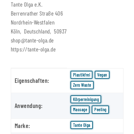
Tante Olga e.K.
Berrenrather Straße 406
Nordrhein-Westfalen
Köln, Deutschland, 50937
shop@tante-olga.de
https://tante-olga.de
Produkteigenschaft
Wert
Plastikfrei
Vegan
Eigenschaften:
Zero Waste
Körperreinigung
Anwendung:
Massage
Peeling
Marke:
Tante Olga