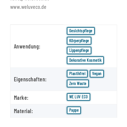
www.weluveco.de
Produkteigenschaft
Wert
Gesichtspflege
Körperpflege
Anwendung:
Lippenpflege
Dekorative Kosmetik
Plastikfrei
Vegan
Eigenschaften:
Zero Waste
Marke:
WE LUV ECO
Material:
Pappe