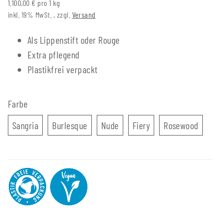
1.100,00 € pro 1 kg
inkl. 19% MwSt. , zzgl.
Versand
Als Lippenstift oder Rouge
Extra pflegend
Plastikfrei verpackt
Farbe
Sangria
Burlesque
Nude
Fiery
Rosew
Sangria
Burlesque
Nude
Fiery
Rosewood