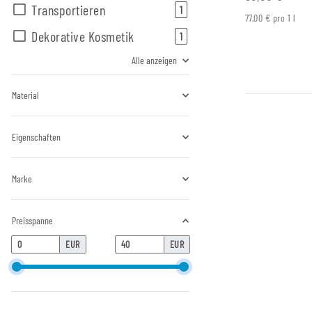
Transportieren
Artikel gefunden
1
77,00 € pro 1 l
Dekorative Kosmetik
Artikel gefunden
1
Alle anzeigen
Material
Eigenschaften
Marke
Preisspanne
EUR
EUR