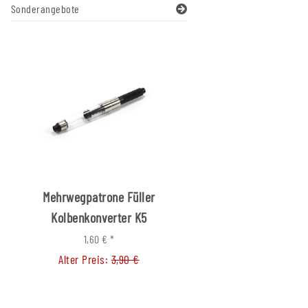
Sonderangebote
Mehrwegpatrone Füller
Fallminenstift Buch
Kolbenkonverter K5
1,60 €
*
7,70 € -
8,00 €
*
Alter Preis:
3,90 €
Alter Preis:
12,50