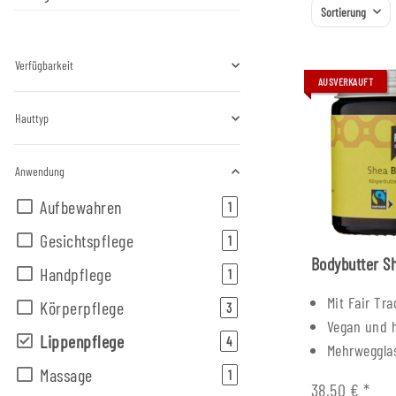
Sortierung
Verfügbarkeit
AUSVERKAUFT
Hauttyp
Anwendung
Aufbewahren
Artikel gefunden
1
Gesichtspflege
Artikel gefunden
1
Bodybutter S
Handpflege
Artikel gefunden
1
Mit Fair Tra
Körperpflege
Artikel gefunden
3
Vegan und h
Lippenpflege
Artikel gefunden
4
Mehrweggla
Massage
Artikel gefunden
1
38,50 €
*