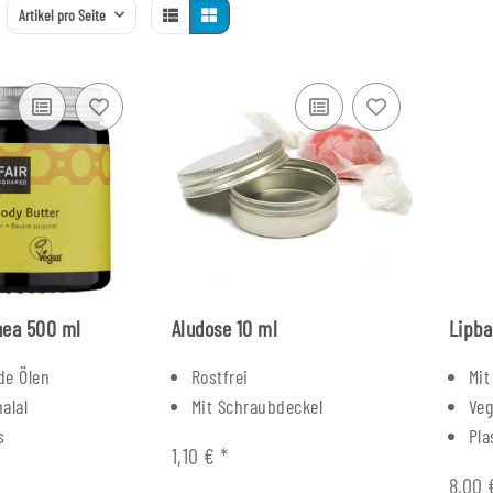
Artikel pro Seite
hea 500 ml
Aludose 10 ml
Lipb
de Ölen
Rostfrei
Mit
alal
Mit Schraubdeckel
Ve
s
Pla
1,10 €
*
8,00