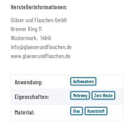
Herstellerinformationen:
Gläser und Flaschen GmbH
Bremer Ring 11
Wustermark, 14641
info@glaeserundflaschen.de
www.glaeserundflaschen.de
Produkteigenschaft
Wert
Anwendung:
Aufbewahren
Mehrweg
Zero Waste
Eigenschaften:
Glas
Kunststoff
Material: