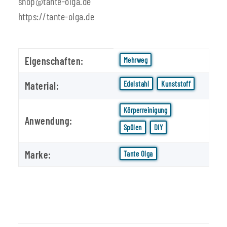
shop@tante-olga.de
https://tante-olga.de
Produkteigenschaft
Wert
Eigenschaften:
Mehrweg
Edelstahl
Kunststoff
Material:
Körperreinigung
Anwendung:
Spülen
DIY
Marke:
Tante Olga