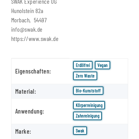
SWAK Experience UG
Hunolstein 82a
Morbach, 54497
info@swak.de
https://www.swak.de
Produkteigenschaft
Wert
Erdölfrei
Vegan
Eigenschaften:
Zero Waste
Material:
Bio-Kunststoff
Körperreinigung
Anwendung:
Zahnreinigung
Marke:
Swak