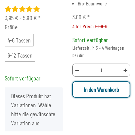
Bio-Baumwolle
3,00 €
*
3,95 € -
5,90 €
*
Alter Preis:
6,99 €
Größe
4-6 Tassen
Sofort verfügbar
4-6 Tassen
Lieferzeit: in 3 - 4 Werktagen
6-12 Tassen
6-12 Tassen
bei dir
Sofort verfügbar
In den Warenkorb
x
Dieses Produkt hat
Variationen. Wähle
bitte die gewünschte
Variation aus.