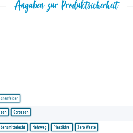
Angaben zur Produktsicherheit
schenfelder
ssen
Sprossen
ebensmittelecht
Mehrweg
Plastikfrei
Zero Waste