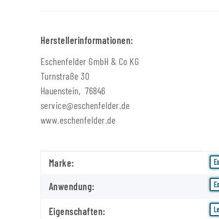
Herstellerinformationen:
Eschenfelder GmbH & Co KG
Turnstraße 30
Hauenstein, 76846
service@eschenfelder.de
www.eschenfelder.de
Produkteigenschaft
Wert
Marke:
E
E
Anwendung:
L
Eigenschaften: