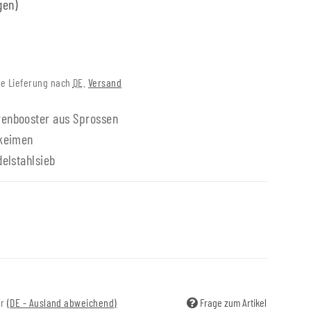
gen)
eie Lieferung nach
DE
.
Versand
renbooster aus Sprossen
 keimen
delstahlsieb
ir
(DE - Ausland abweichend)
Frage zum Artikel