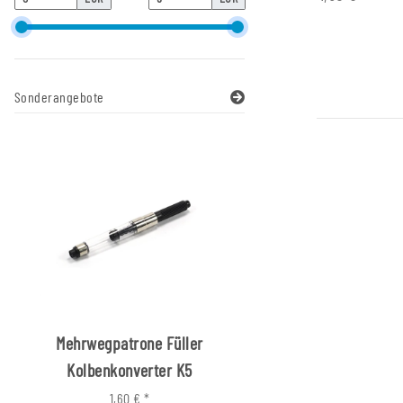
Sonderangebote
Mehrwegpatrone Füller
Fallminenstift Buch
Kolbenkonverter K5
1,60 €
*
7,70 € -
8,00 €
*