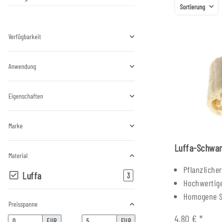
Sortierung
Verfügbarkeit
Anwendung
Eigenschaften
Marke
Luffa-Schw
Material
Pflanzlich
Luffa
Artikel gefunden
3
Hochwertig
Homogene S
Preisspanne
4,80 €
*
EUR
EUR