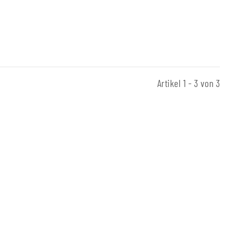
Artikel 1 - 3 von 3
tift Buche - DEL
€ -
8,00 €
*