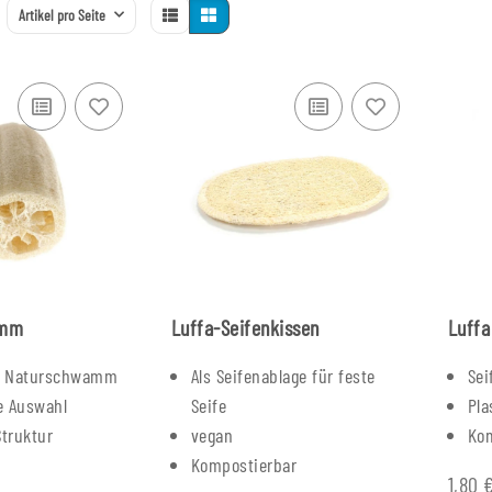
Artikel pro Seite
amm
Luffa-Seifenkissen
Luffa
er Naturschwamm
Als Seifenablage für feste
Sei
e Auswahl
Seife
Pla
truktur
vegan
Ko
Kompostierbar
1,80 