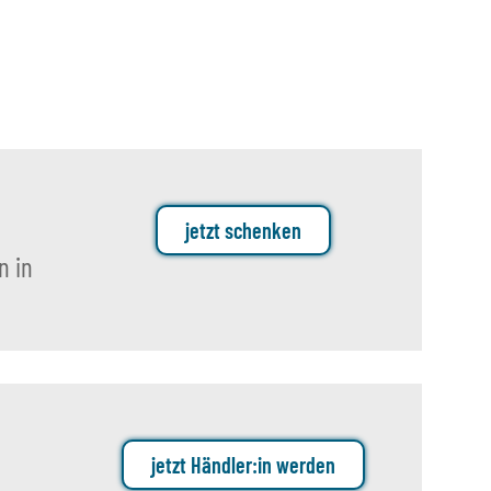
reis:
12,50 €
jetzt schenken
n in
jetzt Händler:in werden