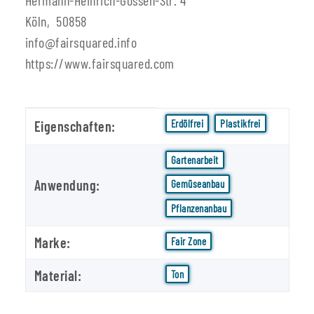
Köln, 50858
info@fairsquared.info
https://www.fairsquared.com
Produkteigenschaft
Wert
Erdölfrei
Plastikfrei
Eigenschaften:
Gartenarbeit
Anwendung:
Gemüseanbau
Pflanzenanbau
Marke:
Fair Zone
Material:
Ton