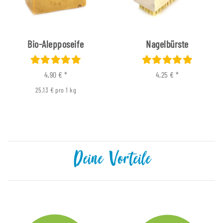
Bio-Alepposeife
Nagelbürste
4,90 €
*
4,25 €
*
25,13 € pro 1 kg
Deine Vorteile