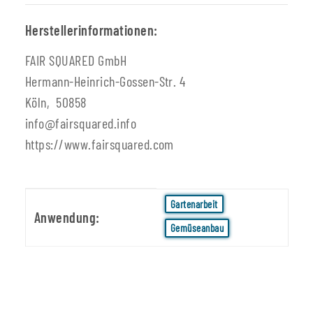
Herstellerinformationen:
FAIR SQUARED GmbH
Hermann-Heinrich-Gossen-Str. 4
Köln, 50858
info@fairsquared.info
https://www.fairsquared.com
Produkteigenschaft
Wert
Gartenarbeit
Anwendung:
Gemüseanbau