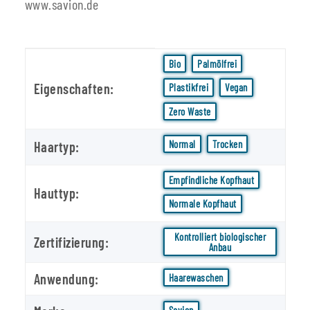
www.savion.de
Produkteigenschaft
Wert
Bio
Palmölfrei
Eigenschaften:
Plastikfrei
Vegan
Zero Waste
Normal
Trocken
Haartyp:
Empfindliche Kopfhaut
Hauttyp:
Normale Kopfhaut
Kontrolliert biologischer
Zertifizierung:
Anbau
Anwendung:
Haarewaschen
Savion