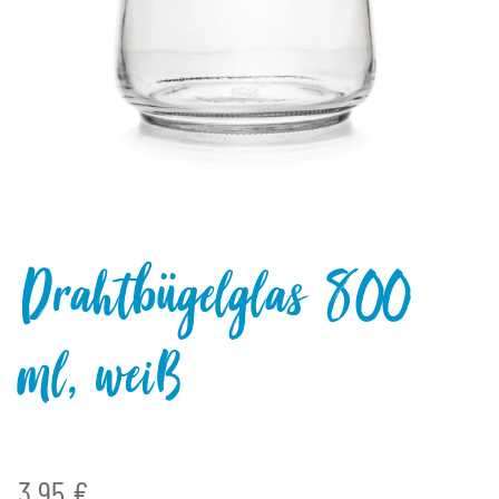
Drahtbügelglas 800
ml, weiß
3,95 €